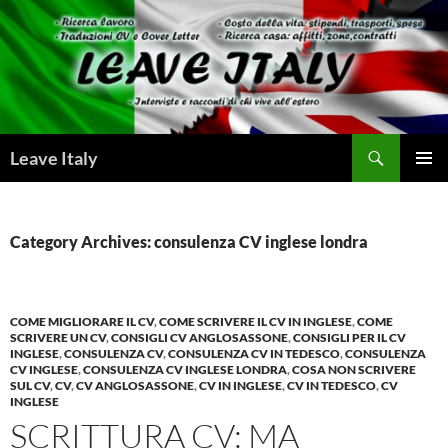
Skip
to
content
Search
Leave Italy
PRIMAR
MENU
Category Archives: consulenza CV inglese londra
COME MIGLIORARE IL CV
,
COME SCRIVERE IL CV IN INGLESE
,
COME
SCRIVERE UN CV
,
CONSIGLI CV ANGLOSASSONE
,
CONSIGLI PER IL CV
INGLESE
,
CONSULENZA CV
,
CONSULENZA CV IN TEDESCO
,
CONSULENZA
CV INGLESE
,
CONSULENZA CV INGLESE LONDRA
,
COSA NON SCRIVERE
SUL CV
,
CV
,
CV ANGLOSASSONE
,
CV IN INGLESE
,
CV IN TEDESCO
,
CV
INGLESE
SCRITTURA CV: MA