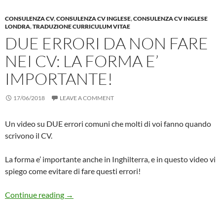
CONSULENZA CV
,
CONSULENZA CV INGLESE
,
CONSULENZA CV INGLESE
LONDRA
,
TRADUZIONE CURRICULUM VITAE
DUE ERRORI DA NON FARE
NEI CV: LA FORMA E’
IMPORTANTE!
17/06/2018
LEAVE A COMMENT
Un video su DUE errori comuni che molti di voi fanno quando
scrivono il CV.
La forma e’ importante anche in Inghilterra, e in questo video vi
spiego come evitare di fare questi errori!
Due errori da non fare nei CV: la FORMA e’ im
Continue reading
→