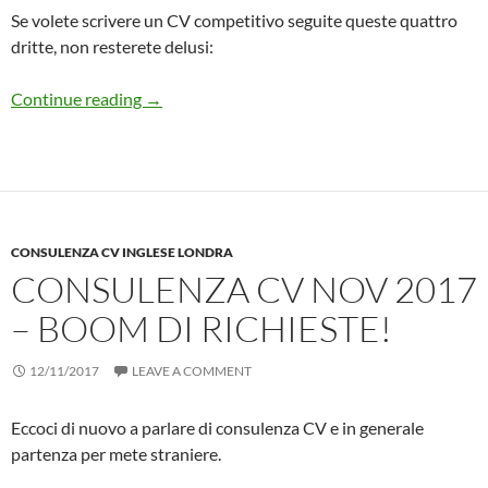
Se volete scrivere un CV competitivo seguite queste quattro
dritte, non resterete delusi:
Quattro Consigli per migliorare il vostro CV !
Continue reading
→
CONSULENZA CV INGLESE LONDRA
CONSULENZA CV NOV 2017
– BOOM DI RICHIESTE!
12/11/2017
LEAVE A COMMENT
Eccoci di nuovo a parlare di consulenza CV e in generale
partenza per mete straniere.