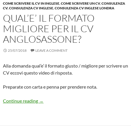
COME SCRIVERE IL CV IN INGLESE
,
COME SCRIVERE UN CV
,
CONSULENZA
CV
,
CONSULENZA CV INGLESE
,
CONSULENZA CV INGLESE LONDRA
QUAL’E’ IL FORMATO
MIGLIORE PER IL CV
ANGLOSASSONE?
25/07/2018
LEAVE A COMMENT
Alla domanda qual’e’ il formato giusto / migliore per scrivere un
CV eccovi questo video di risposta.
Preparate con carta e penna per prendere nota.
Qual’e’ il formato MIGLIORE per il CV Anglos
Continue reading
→