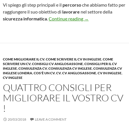
Vi spiego gli step principali e il
percorso
che abbiamo fatto per
raggiungere il suo obiettivo di
lavorare
nel settore della
Come ho AIUTATO un i
sicurezza
informatica
.
Continue reading
→
COME MIGLIORARE IL CV
,
COME SCRIVERE IL CV IN INGLESE
,
COME
SCRIVERE UN CV
,
CONSIGLI CV ANGLOSASSONE
,
CONSIGLI PER IL CV
INGLESE
,
CONSULENZA CV
,
CONSULENZA CV INGLESE
,
CONSULENZA CV
INGLESE LONDRA
,
COS'È UN CV
,
CV
,
CV ANGLOSASSONE
,
CV IN INGLESE
,
CV INGLESE
QUATTRO CONSIGLI PER
MIGLIORARE IL VOSTRO CV
!
20/03/2018
LEAVE A COMMENT