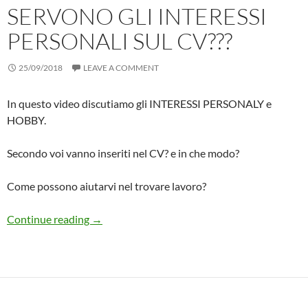
SERVONO GLI INTERESSI
PERSONALI SUL CV???
25/09/2018
LEAVE A COMMENT
In questo video discutiamo gli INTERESSI PERSONALY e
HOBBY.
Secondo voi vanno inseriti nel CV? e in che modo?
Come possono aiutarvi nel trovare lavoro?
Scrittura CV: ma servono gli INTERESSI PERS
Continue reading
→