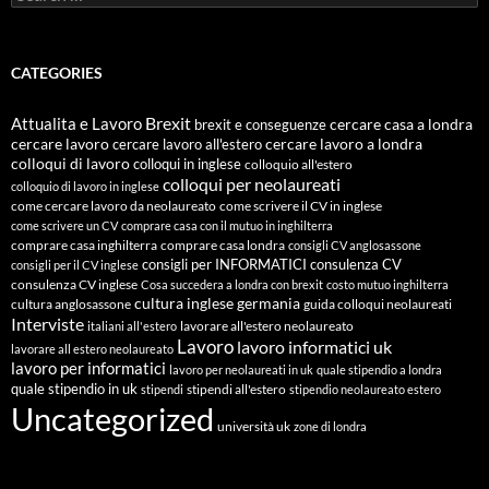
for:
CATEGORIES
Attualita e Lavoro
Brexit
cercare casa a londra
brexit e conseguenze
cercare lavoro
cercare lavoro all'estero
cercare lavoro a londra
colloqui di lavoro
colloqui in inglese
colloquio all'estero
colloqui per neolaureati
colloquio di lavoro in inglese
come cercare lavoro da neolaureato
come scrivere il CV in inglese
come scrivere un CV
comprare casa con il mutuo in inghilterra
comprare casa inghilterra
comprare casa londra
consigli CV anglosassone
consigli per INFORMATICI
consulenza CV
consigli per il CV inglese
consulenza CV inglese
Cosa succedera a londra con brexit
costo mutuo inghilterra
cultura inglese
germania
cultura anglosassone
guida colloqui neolaureati
Interviste
lavorare all'estero neolaureato
italiani all'estero
Lavoro
lavoro informatici uk
lavorare all estero neolaureato
lavoro per informatici
lavoro per neolaureati in uk
quale stipendio a londra
quale stipendio in uk
stipendi all'estero
stipendi
stipendio neolaureato estero
Uncategorized
università uk
zone di londra