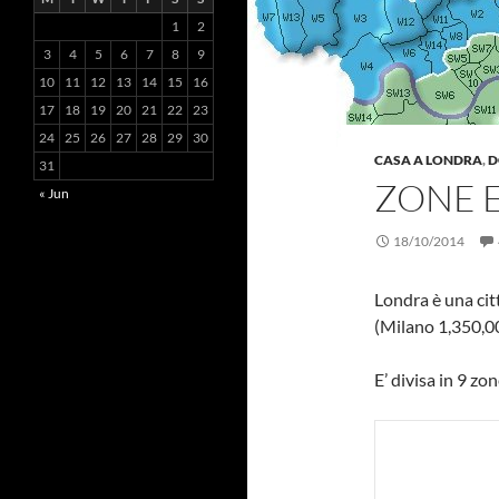
1
2
3
4
5
6
7
8
9
10
11
12
13
14
15
16
17
18
19
20
21
22
23
24
25
26
27
28
29
30
CASA A LONDRA
,
D
31
ZONE E
« Jun
18/10/2014
Londra è una cit
(Milano 1,350,0
E’ divisa in 9 zo