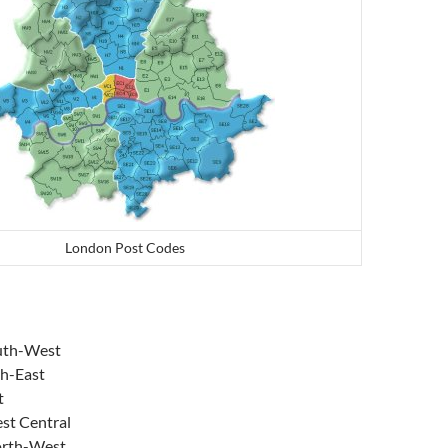
London Post Codes
outh-West
th-East
t
est Central
orth-West