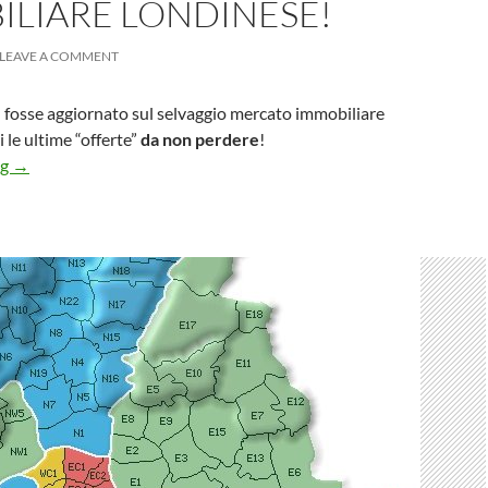
ILIARE LONDINESE!
LEAVE A COMMENT
 fosse aggiornato sul selvaggio mercato immobiliare
 le ultime “offerte”
da non perdere
!
Il selvaggio mercato immobiliare Londinese!
ng
→