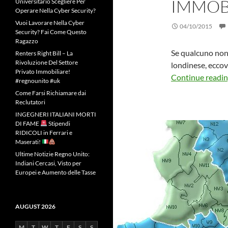
IMMOB
Universitario Scegliere Per
Operare Nella Cyber Security?
Vuoi Lavorare Nella Cyber
04/10/2015
Security? Fai Come Questo
Ragazzo
Se qualcuno non
Renters Right Bill – La
Rivoluzione Del Settore
londinese, eccovi
Privato Immobiliare!
Continue readi
#regnounito #uk
Come Farsi Richiamare dai
Reclutatori
INGEGNERI ITALIANI MORTI
DI FAME
Stipendi
RIDICOLI in Ferrari e
Maserati!
Ultime Notizie Regno Unito:
Indiani Cercasi, Visto per
Europei e Aumento delle Tasse
AUGUST 2026
M
T
W
T
F
S
S