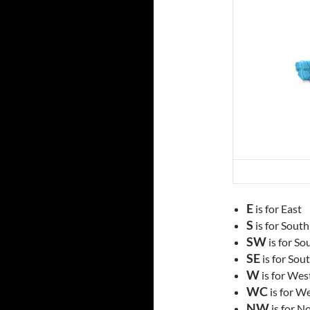
E
is for East
S
is for South
SW
is for S
SE
is for Sou
W
is for Wes
WC
is for W
NW
is for N