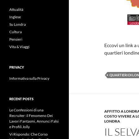
Attualità
Inglese
Su Londra
Cultura
Pensieri
Eccovi un link a 
Vita & Viaggi
quartieri londin
PRIVACY
QUARTIERI DI LO
Informativa sulla Privacy
RECENT POSTS
Le Confessioni di una
AFFITTO A LONDR
Recruiter: il Fenomeno Dei
COSTO VIVERE A 
LONDRA
Lavori Fantasmi, Annunci Falsi
e Profili Jolly
IL SEL
Vi Rispondo: Che Corso