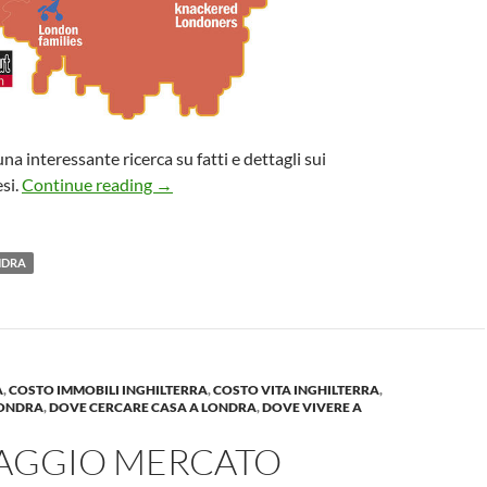
una interessante ricerca su fatti e dettagli sui
Guida alternativa ai quartieri di Londra!
esi.
Continue reading
→
NDRA
A
,
COSTO IMMOBILI INGHILTERRA
,
COSTO VITA INGHILTERRA
,
LONDRA
,
DOVE CERCARE CASA A LONDRA
,
DOVE VIVERE A
VAGGIO MERCATO