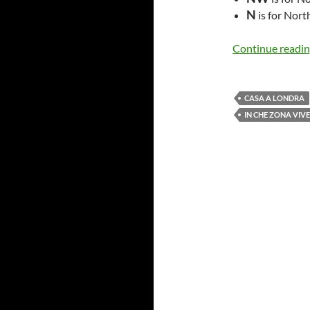
N
is for Nort
Continue readi
CASA A LONDRA
IN CHE ZONA VIV