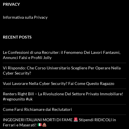
PRIVACY
Informativa sulla Privacy
RECENT POSTS
Le Confessioni di una Recruiter: il Fenomeno Dei Lavori Fantasmi,
Annunci Falsi e Profili Jolly
Vi Rispondo: Che Corso Universitario Scegliere Per Operare Nella
Cyber Security?
Vuoi Lavorare Nella Cyber Security? Fai Come Questo Ragazzo
Renters Right Bill – La Rivoluzione Del Settore Privato Immobiliare!
#regnounito #uk
Come Farsi Richiamare dai Reclutatori
INGEGNERI ITALIANI MORTI DI FAME
Stipendi RIDICOLI in
Ferrari e Maserati!