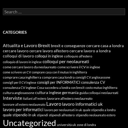
Search
for:
CATEGORIES
Attualita e Lavoro
Brexit
cercare casa a londra
brexit e conseguenze
cercare lavoro
cercare lavoro all'estero
cercare lavoro a londra
colloqui di lavoro
colloqui in inglese
colloquio all'estero
colloqui per neolaureati
colloquio di lavoro in inglese
come cercare lavoro da neolaureato
come scrivere il CV in inglese
come scrivere un CV
comprare casa con il mutuo in inghilterra
comprare casa inghilterra
comprare casa londra
consigli CV anglosassone
consigli per INFORMATICI
consulenza CV
consigli per il CV inglese
consulenza CV inglese
Cosa succedera a londra con brexit
costo mutuo inghilterra
cultura inglese
germania
cultura anglosassone
guida colloqui neolaureati
Interviste
lavorare all'estero neolaureato
italiani all'estero
Lavoro
lavoro informatici uk
lavorare all estero neolaureato
lavoro per informatici
lavoro per neolaureati in uk
quale stipendio a londra
quale stipendio in uk
stipendi all'estero
stipendi
stipendio neolaureato estero
Uncategorized
università uk
zone di londra