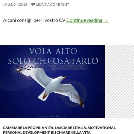
26/04/2016
LEAVE A COMMENT
4 spunti per mi
Alcuni consigli per il vostro CV
Continue reading
→
CAMBIARE LA PROPRIA VITA
,
LASCIARE L'ITALIA
,
MOTIVATIONAL
,
PERSONAL DEVELOPMENT
,
RISCHIARE NELLA VITA