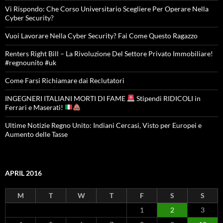
Vi Rispondo: Che Corso Universitario Scegliere Per Operare Nella
Cyber Security?
Vuoi Lavorare Nella Cyber Security? Fai Come Questo Ragazzo
Renters Right Bill – La Rivoluzione Del Settore Privato Immobiliare!
#regnounito #uk
Come Farsi Richiamare dai Reclutatori
INGEGNERI ITALIANI MORTI DI FAME
Stipendi RIDICOLI in
Ferrari e Maserati!
Ultime Notizie Regno Unito: Indiani Cercasi, Visto per Europei e
Aumento delle Tasse
APRIL 2016
M
T
W
T
F
S
S
1
2
3