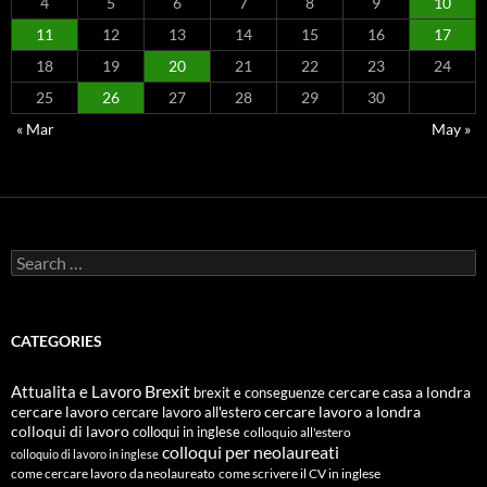
4
5
6
7
8
9
10
11
12
13
14
15
16
17
18
19
20
21
22
23
24
25
26
27
28
29
30
« Mar
May »
Search
for:
CATEGORIES
Attualita e Lavoro
Brexit
cercare casa a londra
brexit e conseguenze
cercare lavoro
cercare lavoro all'estero
cercare lavoro a londra
colloqui di lavoro
colloqui in inglese
colloquio all'estero
colloqui per neolaureati
colloquio di lavoro in inglese
come cercare lavoro da neolaureato
come scrivere il CV in inglese