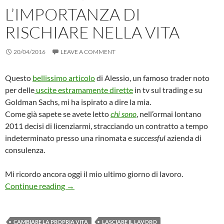
L’IMPORTANZA DI
RISCHIARE NELLA VITA
20/04/2016
LEAVE A COMMENT
Questo
bellissimo articolo
di Alessio, un famoso trader noto
per delle
uscite estramamente dirette
in tv sul trading e su
Goldman Sachs, mi ha ispirato a dire la mia.
Come già sapete se avete letto
chi sono
, nell’ormai lontano
2011 decisi di licenziarmi, stracciando un contratto a tempo
indeterminato presso una rinomata e
successful
azienda di
consulenza.
Mi ricordo ancora oggi il mio ultimo giorno di lavoro.
L’importanza di rischiare nella vita
Continue reading
→
CAMBIARE LA PROPRIA VITA
LASCIARE IL LAVORO