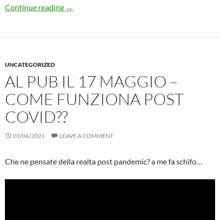
Risorse per Studiare e Passare Security+ 501 
Continue reading
→
UNCATEGORIZED
AL PUB IL 17 MAGGIO –
COME FUNZIONA POST
COVID??
01/06/2021
LEAVE A COMMENT
Che ne pensate della realta post pandemic? a me fa schifo…