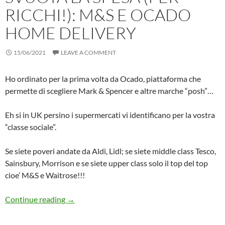
RICCHI!): M&S E OCADO
HOME DELIVERY
15/06/2021
LEAVE A COMMENT
Ho ordinato per la prima volta da Ocado, piattaforma che
permette di scegliere Mark & Spencer e altre marche “posh”…
Eh si in UK persino i supermercati vi identificano per la vostra
“classe sociale”.
Se siete poveri andate da Aldi, Lidl; se siete middle class Tesco,
Sainsbury, Morrison e se siete upper class solo il top del top
cioe’ M&S e Waitrose!!!
Svuota la Spesa (Per Ricchi!): M&S e Ocado H
Continue reading
→