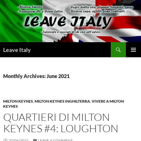
Skip
to
content
Search
Leave Italy
PRIMAR
MENU
Monthly Archives: June 2021
MILTON KEYNES
,
MILTON KEYNES INGHILTERRA
,
VIVERE A MILTON
KEYNES
QUARTIERI DI MILTON
KEYNES #4: LOUGHTON
20/06/2021
LEAVE A COMMENT