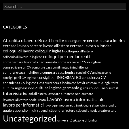
Search
for:
CATEGORIES
Attualita e Lavoro
Brexit
cercare casa a londra
brexit e conseguenze
cercare lavoro
cercare lavoro all'estero
cercare lavoro a londra
colloqui di lavoro
colloqui in inglese
colloquio all'estero
colloqui per neolaureati
colloquio di lavoro in inglese
come cercare lavoro da neolaureato
come scrivere il CV in inglese
come scrivere un CV
comprare casa con il mutuo in inghilterra
comprare casa inghilterra
comprare casa londra
consigli CV anglosassone
consigli per INFORMATICI
consulenza CV
consigli per il CV inglese
consulenza CV inglese
Cosa succedera a londra con brexit
costo mutuo inghilterra
cultura inglese
germania
cultura anglosassone
guida colloqui neolaureati
Interviste
lavorare all'estero neolaureato
italiani all'estero
Lavoro
lavoro informatici uk
lavorare all estero neolaureato
lavoro per informatici
lavoro per neolaureati in uk
quale stipendio a londra
quale stipendio in uk
stipendi all'estero
stipendi
stipendio neolaureato estero
Uncategorized
università uk
zone di londra