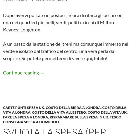
Dopo avervi portato in postacci e’ ora di rifarci gli occhi con
uno dei quartieri piu belli, verdi, puliti e ricchi di Milton
Keynes: Loughton.
A un passo dalla stazione dei treni ma comunque immerso nel
verde e isolato dal traffico del centro, una vera perla da
scoprire. Se potete permettervi di vivere qui, fatelo!
Quartieri di Milton Keynes #4: Loughton
Continue reading
→
CARTE PUNTI SPESA UK
,
COSTO DELLA BIRRA A LONDRA
,
COSTO DELLA
VITA A LONDRA
,
COSTO DELLA VITA ALL'ESTERO
,
COSTO DELLA VITA UK
,
FARE LA SPESA A LONDRA
,
RISPARMIARE SULLA SPESA IN UK
,
TESCO
CONSEGNA SPESA A DOMICILIO
SVUOTA LA SPESA (PER