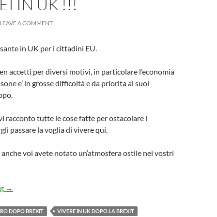
 IN UK !!!
LEAVE A COMMENT
esante in UK per i cittadini EU.
n accetti per diversi motivi, in particolare l’economia
one e’ in grosse difficoltà e da priorita ai suoi
ppo.
i racconto tutte le cose fatte per ostacolare i
gli passare la voglia di vivere qui.
anche voi avete notato un’atmosfera ostile nei vostri
Gli effetti Nefasti della Brexit sui Cittadini EUROPEI in UK !!!
ng
→
RO DOPO BREXIT
VIVERE IN UK DOPO LA BREXIT