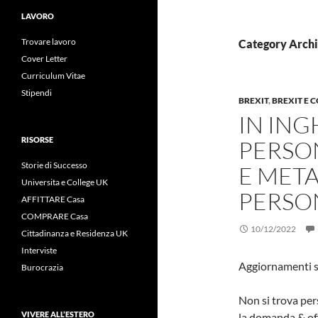
LAVORO
Trovare lavoro
Category Archi
Cover Letter
Curriculum Vitae
Stipendi
BREXIT
,
BREXIT E 
IN IN
RISORSE
PERSO
Storie di Successo
E META
Universita e College UK
PERSON
AFFITTARE Casa
COMPRARE Casa
10/12/2022
Cittadinanza e Residenza UK
Interviste
Aggiornamenti s
Burocrazia
Non si trova pers
VIVERE ALL’ESTERO
la domanda & off