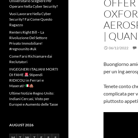
OFFERT
Universitario Scegliere Per
Operare Nella Cyber Security?
OXFOR
Vuoi Lavorare Nella Cyber
Security? Fai Come Questo
AEROS
Ragazzo
| QUA
Renters Right Bill – La
Rivoluzione Del Settore
Privato Immobiliare!
06/12/2022
#regnounito #uk
Come Farsi Richiamare dai
Reclutatori
Buongiorno amici
INGEGNERI ITALIANI MORTI
per un ing aeros
DI FAME
Stipendi
RIDICOLI in Ferrari e
Tenete conto che 
Maserati!
complicata per v
Ultime Notizie Regno Unito:
Indiani Cercasi, Visto per
piuttosto appeti
Europei e Aumento delle Tasse
AUGUST 2026
M
T
W
T
F
S
S