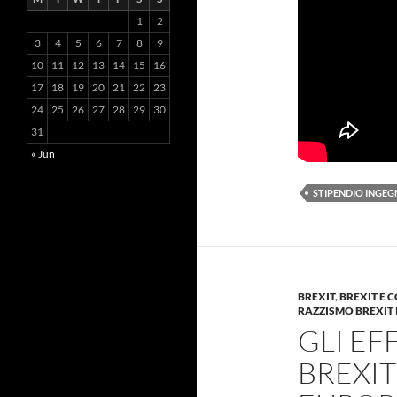
1
2
3
4
5
6
7
8
9
10
11
12
13
14
15
16
17
18
19
20
21
22
23
24
25
26
27
28
29
30
31
« Jun
STIPENDIO INGEG
BREXIT
,
BREXIT E 
RAZZISMO BREXIT 
GLI EF
BREXIT