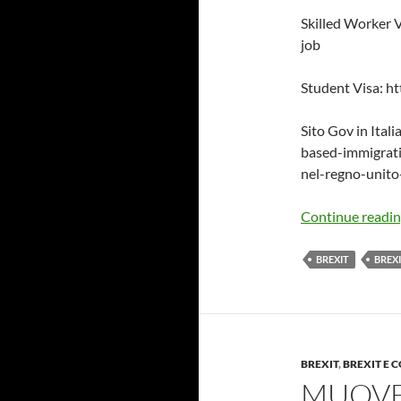
Skilled Worker 
job
Student Visa: h
Sito Gov in Ital
based-immigrati
nel-regno-unit
Continue readi
BREXIT
BREX
BREXIT
,
BREXIT E 
MUOVET