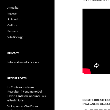
Attualità
Inglese
Su Londra
Cultura
Pensieri
Vita & Viaggi
PRIVACY
Informativa sulla Privacy
RECENT POSTS
Le Confessioni di una
Recruiter: il Fenomeno Dei
Lavori Fantasmi, Annunci Falsi
BREXIT
,
BREXIT E 
e Profili Jolly
INGEGNERE ALL'ES
Vi Rispondo: Che Corso