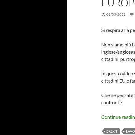
EUROPEI
08/03/2021
Si respira aria p
Non siamo più be
inglese/anglosass
cittadini, purtro
In questo video v
cittadini EU e far
Che ne pensate? 
confronti?
Continue readi
BREXIT
LAVO