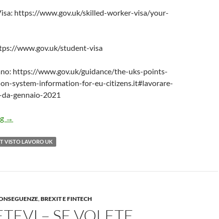
Visa: https://www.gov.uk/skilled-worker-visa/your-
ttps://www.gov.uk/student-visa
iano: https://www.gov.uk/guidance/the-uks-points-
on-system-information-for-eu-citizens.it#lavorare-
o-da-gennaio-2021
Nuovo Sistema Di Immigrazione per Regno Unito – Visto a Punt
ng
→
IT VISTO LAVORO UK
CONSEGUENZE
,
BREXIT E FINTECH
EVI – SE VOLETE