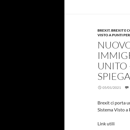
BREXIT
,
BREXIT E 
VISTO A PUNTI PER
NUOVO
IMMIG
UNITO 
SPIEG
05/01/2021
Brexit ci porta 
Sistema Visto a 
Link utili