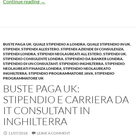
Preparazione al COLLOQUIO di lavoro, all’ester
Continue reading
→
BUSTE PAGA UK
,
QUALE STIPENDIO A LONDRA
,
QUALE STIPENDIO IN UK
,
STIPENDI
,
STIPENDI ALL'ESTERO
,
STIPENDI AZIENDE DI CONSULENZA
,
STIPENDI LONDRA
,
STIPENDI NEOLAUREATI ALL ESTERO
,
STIPENDI UK
,
STIPENDIO CONSULENTE LONDRA
,
STIPENDIO DA BANKER LONDRA
,
STIPENDIO DI UN CONSULTANT
,
STIPENDIO INGHILTERRA
,
STIPENDIO
NEOLAUREATI FINANZA LONDRA
,
STIPENDIO NEOLAUREATO
INGHILTERRA
,
STIPENDIO PROGRAMMATORE JAVA
,
STIPENDIO
PROGRAMMATORE UK
BUSTE PAGA UK:
STIPENDIO E CARRIERA DA
IT CONSULTANT IN
INGHILTERRA
11/07/2018
LEAVE A COMMENT