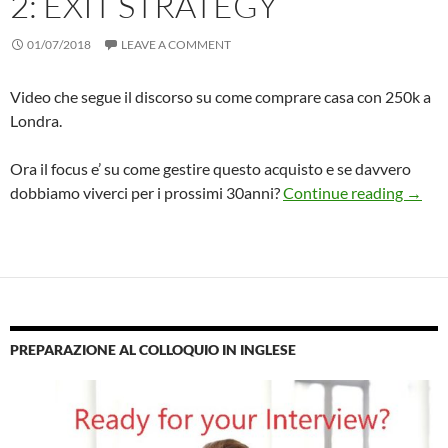
2: EXIT STRATEGY
01/07/2018
LEAVE A COMMENT
Video che segue il discorso su come comprare casa con 250k a
Londra.
Ora il focus e’ su come gestire questo acquisto e se davvero
Compr
dobbiamo viverci per i prossimi 30anni?
Continue reading
→
PREPARAZIONE AL COLLOQUIO IN INGLESE