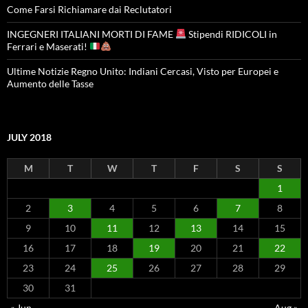
Come Farsi Richiamare dai Reclutatori
INGEGNERI ITALIANI MORTI DI FAME
Stipendi RIDICOLI in
Ferrari e Maserati!
Ultime Notizie Regno Unito: Indiani Cercasi, Visto per Europei e
Aumento delle Tasse
JULY 2018
M
T
W
T
F
S
S
1
2
3
4
5
6
7
8
9
10
11
12
13
14
15
16
17
18
19
20
21
22
23
24
25
26
27
28
29
30
31
« Jun
Aug »