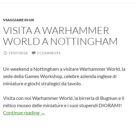
VIAGGIARE IN UK
VISITA A WARHAMMER
WORLD A NOTTINGHAM
19/07/2018
2 COMMENTS
Un weekend a Nottingham a visitare Warhammer World, la
sede della Games Workshop, celebre azienda inglese di
miniature e giochi strategici da tavolo.
Visita con noi Warhammer World, la birreria di Bugman e il
mitico museo delle miniature e i suoi stupendi DIORAMI!
Visita a WARHAMMER World a Nottingham
Continue reading
→