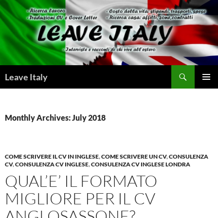
Skip
to
content
Search
Leave Italy
PRIMAR
MENU
Monthly Archives: July 2018
COME SCRIVERE IL CV IN INGLESE
,
COME SCRIVERE UN CV
,
CONSULENZA
CV
,
CONSULENZA CV INGLESE
,
CONSULENZA CV INGLESE LONDRA
QUAL’E’ IL FORMATO
MIGLIORE PER IL CV
ANGLOSASSONE?