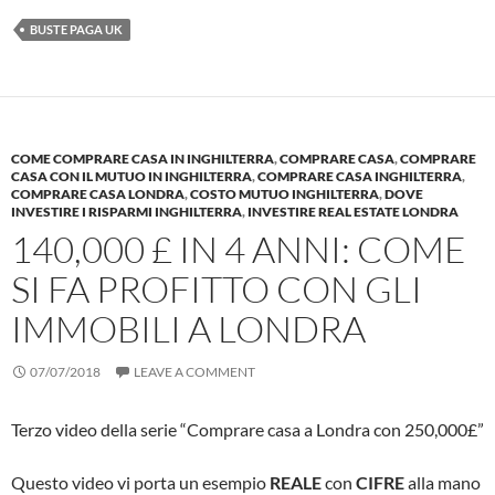
BUSTE PAGA UK
COME COMPRARE CASA IN INGHILTERRA
,
COMPRARE CASA
,
COMPRARE
CASA CON IL MUTUO IN INGHILTERRA
,
COMPRARE CASA INGHILTERRA
,
COMPRARE CASA LONDRA
,
COSTO MUTUO INGHILTERRA
,
DOVE
INVESTIRE I RISPARMI INGHILTERRA
,
INVESTIRE REAL ESTATE LONDRA
140,000 £ IN 4 ANNI: COME
SI FA PROFITTO CON GLI
IMMOBILI A LONDRA
07/07/2018
LEAVE A COMMENT
Terzo video della serie “Comprare casa a Londra con 250,000£”
Questo video vi porta un esempio
REALE
con
CIFRE
alla mano