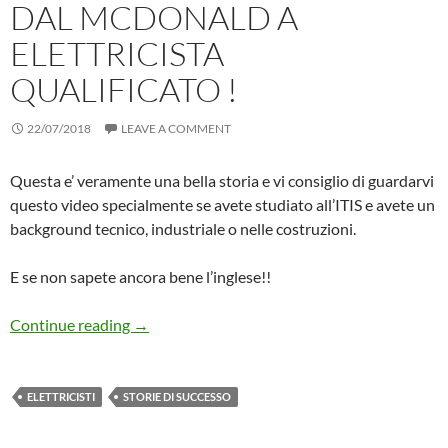
DAL MCDONALD A
ELETTRICISTA
QUALIFICATO !
22/07/2018
LEAVE A COMMENT
Questa e’ veramente una bella storia e vi consiglio di guardarvi
questo video specialmente se avete studiato all’ITIS e avete un
background tecnico, industriale o nelle costruzioni.
E se non sapete ancora bene l’inglese!!
Storie di Successo #3: dal Mcdonald a ELETTRI
Continue reading
→
ELETTRICISTI
STORIE DI SUCCESSO