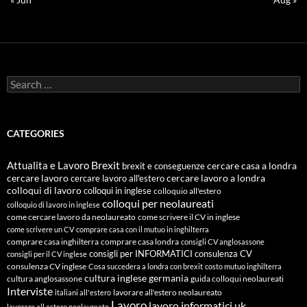
Search
for:
CATEGORIES
Attualita e Lavoro
Brexit
cercare casa a londra
brexit e conseguenze
cercare lavoro
cercare lavoro all'estero
cercare lavoro a londra
colloqui di lavoro
colloqui in inglese
colloquio all'estero
colloqui per neolaureati
colloquio di lavoro in inglese
come cercare lavoro da neolaureato
come scrivere il CV in inglese
come scrivere un CV
comprare casa con il mutuo in inghilterra
comprare casa inghilterra
comprare casa londra
consigli CV anglosassone
consigli per INFORMATICI
consulenza CV
consigli per il CV inglese
consulenza CV inglese
Cosa succedera a londra con brexit
costo mutuo inghilterra
cultura inglese
germania
cultura anglosassone
guida colloqui neolaureati
Interviste
lavorare all'estero neolaureato
italiani all'estero
Lavoro
lavoro informatici uk
lavorare all estero neolaureato