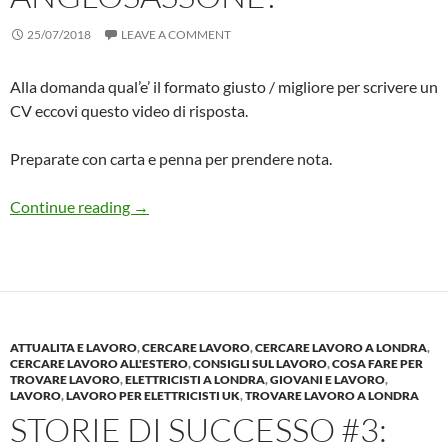
25/07/2018
LEAVE A COMMENT
Alla domanda qual’e’ il formato giusto / migliore per scrivere un
CV eccovi questo video di risposta.
Preparate con carta e penna per prendere nota.
Qual’e’ il formato MIGLIORE per il CV Anglos
Continue reading
→
ATTUALITA E LAVORO
,
CERCARE LAVORO
,
CERCARE LAVORO A LONDRA
,
CERCARE LAVORO ALL'ESTERO
,
CONSIGLI SUL LAVORO
,
COSA FARE PER
TROVARE LAVORO
,
ELETTRICISTI A LONDRA
,
GIOVANI E LAVORO
,
LAVORO
,
LAVORO PER ELETTRICISTI UK
,
TROVARE LAVORO A LONDRA
STORIE DI SUCCESSO #3: