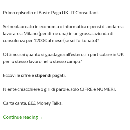
Primo episodio di Buste Paga UK: IT Consultant.
Sei neolaureato in economia o informatica e pensi di andare a
lavorare a Milano (per dirne una) in un grossa azienda di
consulenza per 1200€ al mese (se sei fortunato)?
Ottimo, sai quanto si guadagna all’estero, in particolare in UK
per lo stesso lavoro nello stesso campo?
Eccovi le
cifre
e
stipendi
pagati.
Niente chiacchiere o giri di parole, solo CIFRE e NUMERI.
Carta canta. £££ Money Talks.
BUSTE PAGA UK: Stipendio e Carriera da IT Co
Continue reading
→