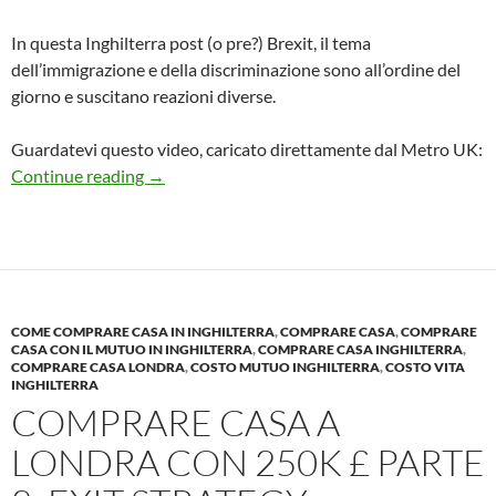
In questa Inghilterra post (o pre?) Brexit, il tema
dell’immigrazione e della discriminazione sono all’ordine del
giorno e suscitano reazioni diverse.
Guardatevi questo video, caricato direttamente dal Metro UK:
Giovane inglese OFFENDE un immigrato POLA
Continue reading
→
COME COMPRARE CASA IN INGHILTERRA
,
COMPRARE CASA
,
COMPRARE
CASA CON IL MUTUO IN INGHILTERRA
,
COMPRARE CASA INGHILTERRA
,
COMPRARE CASA LONDRA
,
COSTO MUTUO INGHILTERRA
,
COSTO VITA
INGHILTERRA
COMPRARE CASA A
LONDRA CON 250K £ PARTE