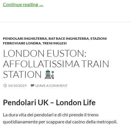
Perfino gli IMMIGRATI se ne vanno dall’Italia
Continue reading
→
PENDOLARI INGHILTERRA
,
RAT RACE INGHILTERRA
,
STAZIONI
FERROVIARE LONDRA
,
TRENI INGLESI
LONDON EUSTON:
AFFOLLATISSIMA TRAIN
STATION
14/10/2019
LEAVE A COMMENT
Pendolari UK – London Life
La dura vita dei pendolari e di chi prende il treno
quotidianamente per scappare dal casino della metropoli.