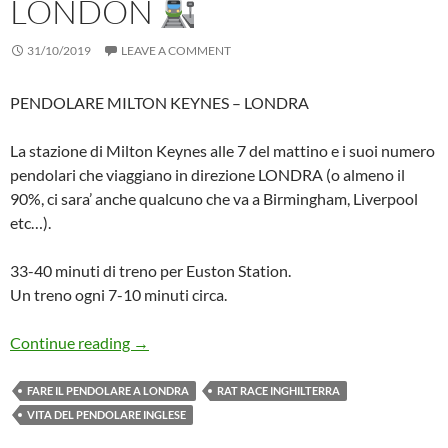
LONDON
31/10/2019
LEAVE A COMMENT
PENDOLARE MILTON KEYNES – LONDRA
La stazione di Milton Keynes alle 7 del mattino e i suoi numero
pendolari che viaggiano in direzione LONDRA (o almeno il
90%, ci sara’ anche qualcuno che va a Birmingham, Liverpool
etc…).
33-40 minuti di treno per Euston Station.
Un treno ogni 7-10 minuti circa.
Pendolare in UK: Rat Race
Milton Keynes – 
Continue reading
→
FARE IL PENDOLARE A LONDRA
RAT RACE INGHILTERRA
VITA DEL PENDOLARE INGLESE