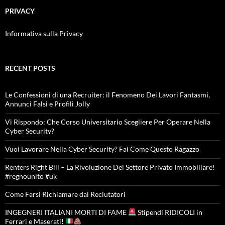
PRIVACY
Informativa sulla Privacy
RECENT POSTS
Le Confessioni di una Recruiter: il Fenomeno Dei Lavori Fantasmi,
Annunci Falsi e Profili Jolly
Vi Rispondo: Che Corso Universitario Scegliere Per Operare Nella
Cyber Security?
Vuoi Lavorare Nella Cyber Security? Fai Come Questo Ragazzo
Renters Right Bill – La Rivoluzione Del Settore Privato Immobiliare!
#regnounito #uk
Come Farsi Richiamare dai Reclutatori
INGEGNERI ITALIANI MORTI DI FAME
Stipendi RIDICOLI in
Ferrari e Maserati!