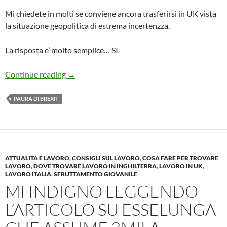
Mi chiedete in molti se conviene ancora trasferirsi in UK vista
la situazione geopolitica di estrema incertenzza.
La risposta e’ molto semplice… SI
Vi Rispondo: PAURA DI BREXIT conviene anco
Continue reading
→
PAURA DI BREXIT
ATTUALITA E LAVORO
,
CONSIGLI SUL LAVORO
,
COSA FARE PER TROVARE
LAVORO
,
DOVE TROVARE LAVORO IN INGHILTERRA
,
LAVORO IN UK
,
LAVORO ITALIA
,
SFRUTTAMENTO GIOVANILE
MI INDIGNO LEGGENDO
L’ARTICOLO SU ESSELUNGA