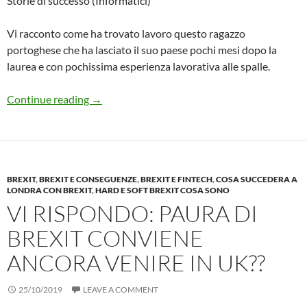
Storie di successo (Informatici)
Vi racconto come ha trovato lavoro questo ragazzo
portoghese che ha lasciato il suo paese pochi mesi dopo la
laurea e con pochissima esperienza lavorativa alle spalle.
Neolaureato informatico trova il suo PRI
Continue reading
→
BREXIT
,
BREXIT E CONSEGUENZE
,
BREXIT E FINTECH
,
COSA SUCCEDERA A
LONDRA CON BREXIT
,
HARD E SOFT BREXIT COSA SONO
VI RISPONDO: PAURA DI
BREXIT CONVIENE
ANCORA VENIRE IN UK??
25/10/2019
LEAVE A COMMENT