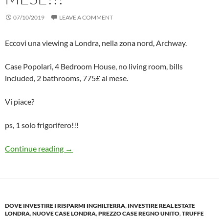
07/10/2019
LEAVE A COMMENT
Eccovi una viewing a Londra, nella zona nord, Archway.
Case Popolari, 4 Bedroom House, no living room, bills
included, 2 bathrooms, 775£ al mese.
Vi piace?
ps, 1 solo frigorifero!!!
Alloggio a Londra: Esempio di Camera in 
Continue reading
→
DOVE INVESTIRE I RISPARMI INGHILTERRA
,
INVESTIRE REAL ESTATE
LONDRA
,
NUOVE CASE LONDRA
,
PREZZO CASE REGNO UNITO
,
TRUFFE