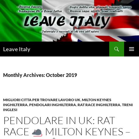
Skip
to
content
Search
Leave Italy
PRIMAR
MENU
Monthly Archives: October 2019
MIGLIORI CITTA PER TROVARE LAVORO UK
,
MILTON KEYNES
INGHILTERRA
,
PENDOLARI INGHILTERRA
,
RAT RACE INGHILTERRA
,
TRENI
INGLESI
PENDOLARE IN UK: RAT
RACE
MILTON KEYNES –