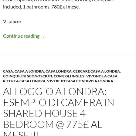
included, 1 bathrooms, 780£ al mese.
Vi piace?
Alloggio a Londra: Esempio n.2 di Camera 
Continue reading
→
CASA
,
CASA A LONDRA
,
CASA LONDRA
,
CERCARE CASA A LONDRA
,
COINQUILINI SCONOSCIUTI
,
COME GLI INGLESI VIVONO LA CASA
,
RICERCA CASA LONDRA
,
VIVERE IN CASA CONDIVISA LONDRA
ALLOGGIO A LONDRA:
ESEMPIO DI CAMERA IN
SHARED HOUSE 4
BEDROOM @ 775£ AL
MESE!!!