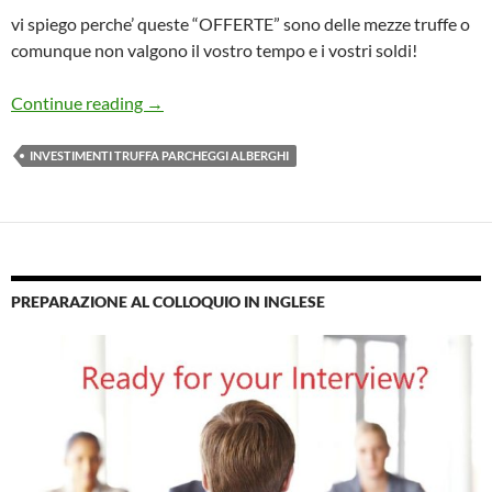
vi spiego perche’ queste “OFFERTE” sono delle mezze truffe o
comunque non valgono il vostro tempo e i vostri soldi!
Offerte per fregare i polli: Parcheggi, Hot
Continue reading
→
INVESTIMENTI TRUFFA PARCHEGGI ALBERGHI
PREPARAZIONE AL COLLOQUIO IN INGLESE