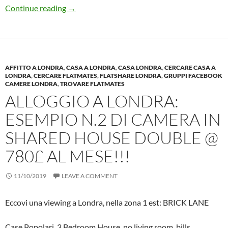
London Euston: Affollatissima Train station
Continue reading
→
AFFITTO A LONDRA
,
CASA A LONDRA
,
CASA LONDRA
,
CERCARE CASA A
LONDRA
,
CERCARE FLATMATES
,
FLATSHARE LONDRA
,
GRUPPI FACEBOOK
CAMERE LONDRA
,
TROVARE FLATMATES
ALLOGGIO A LONDRA:
ESEMPIO N.2 DI CAMERA IN
SHARED HOUSE DOUBLE @
780£ AL MESE!!!
11/10/2019
LEAVE A COMMENT
Eccovi una viewing a Londra, nella zona 1 est: BRICK LANE
Case Popolari, 3 Bedroom House, no living room, bills