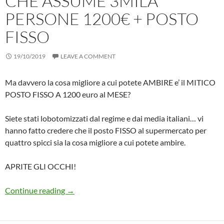
CHE ASSUME 3MILA
PERSONE 1200€ + POSTO
FISSO
19/10/2019
LEAVE A COMMENT
Ma davvero la cosa migliore a cui potete AMBIRE e’ il MITICO
POSTO FISSO A 1200 euro al MESE?
Siete stati lobotomizzati dal regime e dai media italiani… vi
hanno fatto credere che il posto FISSO al supermercato per
quattro spicci sia la cosa migliore a cui potete ambire.
APRITE GLI OCCHI!
Mi INDIGNO leggendo l’articolo su ESSELUN
Continue reading
→