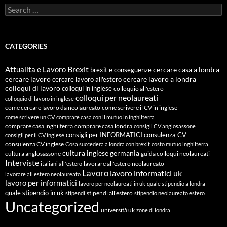
Search
for:
CATEGORIES
Attualita e Lavoro
Brexit
cercare casa a londra
brexit e conseguenze
cercare lavoro
cercare lavoro all'estero
cercare lavoro a londra
colloqui di lavoro
colloqui in inglese
colloquio all'estero
colloqui per neolaureati
colloquio di lavoro in inglese
come cercare lavoro da neolaureato
come scrivere il CV in inglese
come scrivere un CV
comprare casa con il mutuo in inghilterra
comprare casa inghilterra
comprare casa londra
consigli CV anglosassone
consigli per INFORMATICI
consulenza CV
consigli per il CV inglese
consulenza CV inglese
Cosa succedera a londra con brexit
costo mutuo inghilterra
cultura inglese
germania
cultura anglosassone
guida colloqui neolaureati
Interviste
lavorare all'estero neolaureato
italiani all'estero
Lavoro
lavoro informatici uk
lavorare all estero neolaureato
lavoro per informatici
lavoro per neolaureati in uk
quale stipendio a londra
quale stipendio in uk
stipendi all'estero
stipendi
stipendio neolaureato estero
Uncategorized
università uk
zone di londra