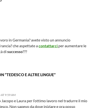
avoro in Germania? avete visto un annuncio
Francia? che aspettate a
contattarci
per aumentare le
tà di
successo
???
N “TEDESCO E ALTRE LINGUE”
 AT 9:59 AM
 Jacopo e Laura per l’ottimo lavoro nel tradurre il mio
desco. Non sapevo da dove iniziare e ora posso