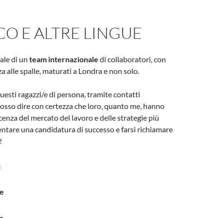
O E ALTRE LINGUE
vale di un
team internazionale
di collaboratori, con
a alle spalle, maturati a Londra e non solo.
esti ragazzi/e di persona, tramite contatti
posso dire con certezza che loro, quanto me, hanno
enza del mercato del lavoro e delle strategie più
sentare una candidatura di successo e farsi richiamare
!
o
e
o