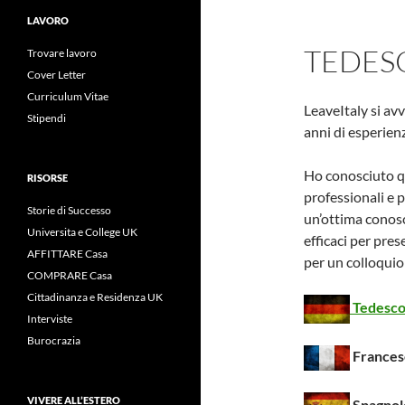
LAVORO
TEDESC
Trovare lavoro
Cover Letter
Curriculum Vitae
LeaveItaly si av
Stipendi
anni di esperienz
Ho conosciuto qu
RISORSE
professionali e 
Storie di Successo
un’ottima conosc
Universita e College UK
efficaci per pre
AFFITTARE Casa
per un colloquio
COMPRARE Casa
Cittadinanza e Residenza UK
Tedesc
Interviste
Burocrazia
Frances
VIVERE ALL’ESTERO
Spagnol