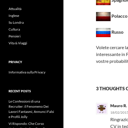
Attualità
Polacco
Inglese
Su Londra
Cultura
Russo
Pensieri
Vita & Viaggi
Volete cercare l
interessante in 
vostre probabili
PRIVACY
Informativa sulla Privacy
3 THOUGHTS O
RECENT POSTS
Le Confessioni di una
Mauro R.
Recruiter: il Fenomeno Dei
Lavori Fantasmi, Annunci Falsi
18/02/2015
e Profili Jolly
Ringrazio
Vi Rispondo: Che Corso
CV in te