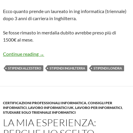
Ecco quanto prende un laureato in ing informatica (triennale)
dopo 3 anni di carriera in Inghilterra.
Se fosse rimasto in merdalia dubito avrebbe preso più di
1500€ al mese.
Buste Paga UK 4,000€ al mese con 3 anni di e
Continue reading
→
STIPENDI ALL'ESTERO
STIPENDI INGHILTERRA
STIPENDI LONDRA
CERTIFICAZIONI PROFESSIONALI INFORMATICA
,
CONSIGLI PER
INFORMATICI
,
LAVORO INFORMATICI UK
,
LAVORO PER INFORMATICI
,
STUDIARE SOLO TRIENNALE INFORMATICI
LA MIA ESPERIENZA: