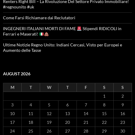
Renters Right Bill – La Rivoluzione Del Settore Privato Immobiliare!
#regnounito #uk
Come Farsi Richiamare dai Reclutatori
INGEGNERI ITALIANI MORTI DI FAME
Stipendi RIDICOLI in
Ferrari e Maserati!
Ultime Notizie Regno Unito: Indiani Cercasi, Visto per Europei e
Aumento delle Tasse
AUGUST 2026
M
T
W
T
F
S
S
1
2
3
4
5
6
7
8
9
10
11
12
13
14
15
16
17
18
19
20
21
22
23
24
25
26
27
28
29
30