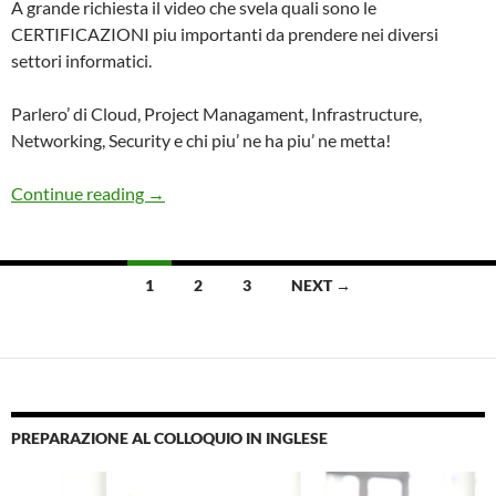
A grande richiesta il video che svela quali sono le
CERTIFICAZIONI piu importanti da prendere nei diversi
settori informatici.
Parlero’ di Cloud, Project Managament, Infrastructure,
Networking, Security e chi piu’ ne ha piu’ ne metta!
Le Certificazioni DA FARE per INFORMATICI: P
Continue reading
→
Posts
1
2
3
NEXT →
navigation
PREPARAZIONE AL COLLOQUIO IN INGLESE