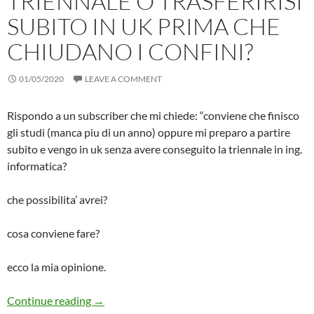
TRIENNALE O TRASFERIRISI
SUBITO IN UK PRIMA CHE
CHIUDANO I CONFINI?
01/05/2020
LEAVE A COMMENT
Rispondo a un subscriber che mi chiede: “conviene che finisco
gli studi (manca piu di un anno) oppure mi preparo a partire
subito e vengo in uk senza avere conseguito la triennale in ing.
informatica?
che possibilita’ avrei?
cosa conviene fare?
ecco la mia opinione.
Informatici: Finire la TRIENNALE o trasferirisi
Continue reading
→