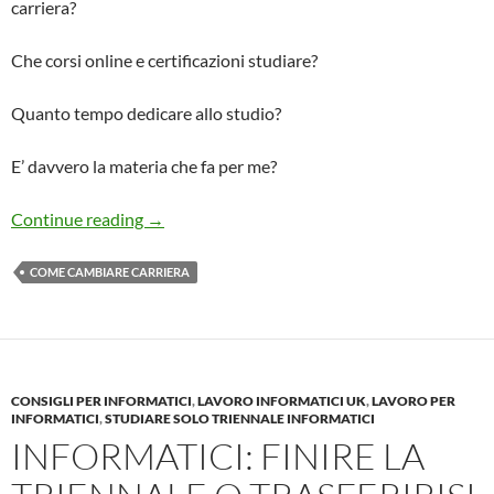
carriera?
Che corsi online e certificazioni studiare?
Quanto tempo dedicare allo studio?
E’ davvero la materia che fa per me?
Cambiare Carriera Ep. 2: il PIANO DI STUDI p
Continue reading
→
COME CAMBIARE CARRIERA
CONSIGLI PER INFORMATICI
,
LAVORO INFORMATICI UK
,
LAVORO PER
INFORMATICI
,
STUDIARE SOLO TRIENNALE INFORMATICI
INFORMATICI: FINIRE LA