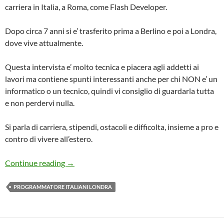
carriera in Italia, a Roma, come Flash Developer.
Dopo circa 7 anni si e’ trasferito prima a Berlino e poi a Londra,
dove vive attualmente.
Questa intervista e’ molto tecnica e piacera agli addetti ai
lavori ma contiene spunti interessanti anche per chi NON e’ un
informatico o un tecnico, quindi vi consiglio di guardarla tutta
e non perdervi nulla.
Si parla di carriera, stipendi, ostacoli e difficolta, insieme a pro e
contro di vivere all’estero.
Intervista a Stefano: Senior Software Develop
Continue reading
→
PROGRAMMATORE ITALIANI LONDRA