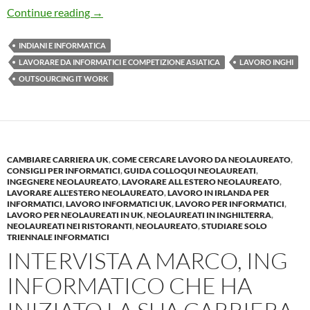
Informatici a Rischio!! Outsourcing del lavoro i
Continue reading
→
INDIANI E INFORMATICA
LAVORARE DA INFORMATICI E COMPETIZIONE ASIATICA
LAVORO INGHI
OUTSOURCING IT WORK
CAMBIARE CARRIERA UK
,
COME CERCARE LAVORO DA NEOLAUREATO
,
CONSIGLI PER INFORMATICI
,
GUIDA COLLOQUI NEOLAUREATI
,
INGEGNERE NEOLAUREATO
,
LAVORARE ALL ESTERO NEOLAUREATO
,
LAVORARE ALL'ESTERO NEOLAUREATO
,
LAVORO IN IRLANDA PER
INFORMATICI
,
LAVORO INFORMATICI UK
,
LAVORO PER INFORMATICI
,
LAVORO PER NEOLAUREATI IN UK
,
NEOLAUREATI IN INGHILTERRA
,
NEOLAUREATI NEI RISTORANTI
,
NEOLAUREATO
,
STUDIARE SOLO
TRIENNALE INFORMATICI
INTERVISTA A MARCO, ING
INFORMATICO CHE HA