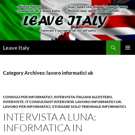
Skip
to
content
Search
Leave Italy
PRIMAR
MENU
Category Archives: lavoro informatici uk
CONSIGLI PER INFORMATICI
,
INTERVISTA ITALIANI ALL'ESTERO
,
INTERVISTE
,
IT CONSULTANT INTERVIEW
,
LAVORO INFORMATICI UK
,
LAVORO PER INFORMATICI
,
STUDIARE SOLO TRIENNALE INFORMATICI
INTERVISTA A LUNA:
INFORMATICA IN