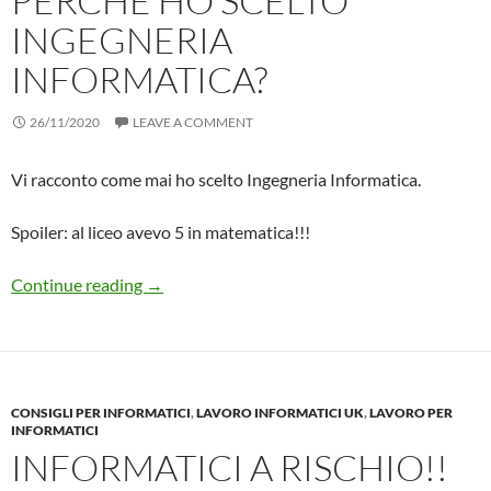
PERCHE HO SCELTO
INGEGNERIA
INFORMATICA?
26/11/2020
LEAVE A COMMENT
Vi racconto come mai ho scelto Ingegneria Informatica.
Spoiler: al liceo avevo 5 in matematica!!!
La mia Esperienza: Perche Ho Scelto Ingegneri
Continue reading
→
CONSIGLI PER INFORMATICI
,
LAVORO INFORMATICI UK
,
LAVORO PER
INFORMATICI
INFORMATICI A RISCHIO!!