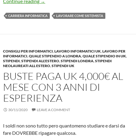
Carriera Informatica: IT Support Specialist / 
Continue reading
→
CARRIERA INFORMATICA
LAVORARE COME SISTEMISTA
CONSIGLI PER INFORMATICI
,
LAVORO INFORMATICI UK
,
LAVORO PER
INFORMATICI
,
QUALE STIPENDIO A LONDRA
,
QUALE STIPENDIO IN UK
,
STIPENDI
,
STIPENDI ALL'ESTERO
,
STIPENDI LONDRA
,
STIPENDI
NEOLAUREATI ALL ESTERO
,
STIPENDI UK
BUSTE PAGA UK 4,000€ AL
MESE CON 3 ANNI DI
ESPERIENZA
30/11/2020
LEAVE A COMMENT
I soldi non sono tutto pero quantomeno studiare e darsi da
fare DOVREBBE ripagare qualcosa.