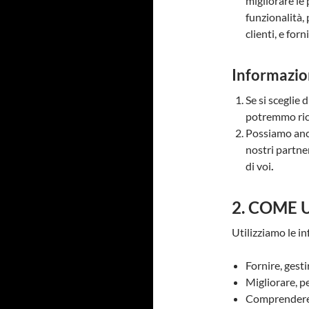
migliorare le 
funzionalità, 
clienti, e forn
Informazion
Se si sceglie 
potremmo rice
Possiamo anch
nostri partner
di voi
.
2. COME 
Utilizziamo le in
Fornire, gesti
Migliorare, p
Comprendere e