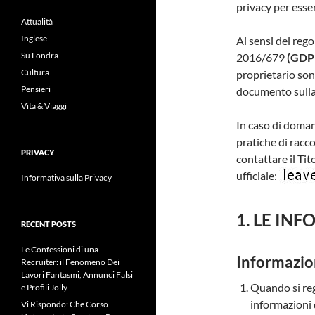
privacy per esse
Attualità
Inglese
Ai sensi del reg
Su Londra
2016/679
(GDP
Cultura
proprietario son
Pensieri
documento sulla 
Vita & Viaggi
In caso di doman
pratiche di racco
PRIVACY
contattare il Tit
ufficiale:
Informativa sulla Privacy
1. LE IN
RECENT POSTS
Le Confessioni di una
Informazion
Recruiter: il Fenomeno Dei
Lavori Fantasmi, Annunci Falsi
Quando si reg
e Profili Jolly
informazioni d
Vi Rispondo: Che Corso