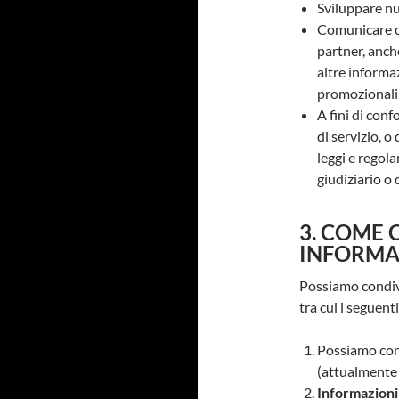
Sviluppare nuo
Comunicare co
partner, anche
altre informaz
promozionali
A fini di conf
di servizio, o 
leggi e regol
giudiziario o
3. COME 
INFORMA
Possiamo condivi
tra cui i seguenti
Possiamo cond
(attualmente 
Informazioni