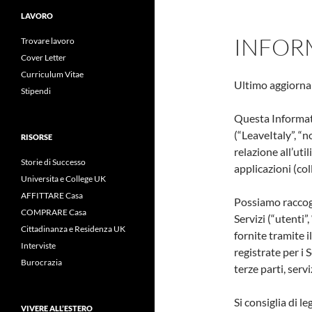
LAVORO
INFORM
Trovare lavoro
Cover Letter
Curriculum Vitae
Ultimo aggiorna
Stipendi
Questa Informati
(“LeaveItaly”, “n
RISORSE
relazione all’uti
Storie di Successo
applicazioni (col
Universita e College UK
AFFITTARE Casa
Possiamo raccogl
COMPRARE Casa
Servizi (“utenti”,
Cittadinanza e Residenza UK
fornite tramite i
Interviste
registrate per i Se
Burocrazia
terze parti, servi
Si consiglia di 
VIVERE ALL’ESTERO