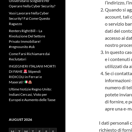
Universitario Scegliere Per
l’indirizzo, l’
Operare Nella Cyber Security?
Quando si agg
Vuoi Lavorare Nella Cyber
account, tali
Security? Fai Come Questo
o servizio ba
Ragazzo
dati del conto
Renters Right Bill – La
Rivoluzione Del Settore
accesso ai da
Privato Immobiliare!
nostro proces
#regnounito #uk
In questo caso
Come Farsi Richiamare dai
e i contenuti 
Reclutatori
utilizzati da 
INGEGNERI ITALIANI MORTI
DI FAME
Stipendi
Se ci contatt
RIDICOLI in Ferrari e
informazioni s
Maserati!
numero di tel
Ultime Notizie Regno Unito:
potete inviarc
Indiani Cercasi, Visto per
Europei e Aumento delle Tasse
di fornire, e
apre una e-ma
AUGUST 2026
I dati personali 
richiesto di for
M
T
W
T
F
S
S