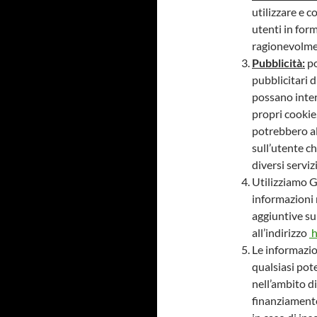
utilizzare e c
utenti in for
ragionevolmen
Pubblicità:
po
pubblicitari 
possano inter
propri cookie,
potrebbero al
sull’utente c
diversi serviz
Utilizziamo G
informazioni 
aggiuntive sul
all’indirizzo
h
Le informazio
qualsiasi pot
nell’ambito di
finanziamento 