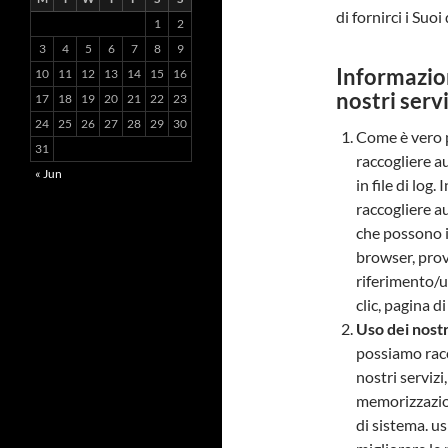
di fornirci i Suoi
1
2
3
4
5
6
7
8
9
Informazion
10
11
12
13
14
15
16
nostri servi
17
18
19
20
21
22
23
24
25
26
27
28
29
30
Come è vero p
31
raccogliere 
« Jun
in file di log
raccogliere a
che possono in
browser, provi
riferimento/us
clic, pagina d
Uso dei nostr
possiamo racc
nostri servizi
memorizzazion
di sistema. u