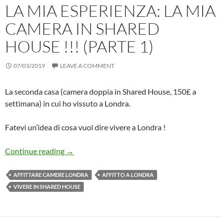
LA MIA ESPERIENZA: LA MIA
CAMERA IN SHARED
HOUSE !!! (PARTE 1)
07/03/2019
LEAVE A COMMENT
La seconda casa (camera doppia in Shared House, 150£ a
settimana) in cui ho vissuto a Londra.
Fatevi un’idea di cosa vuol dire vivere a Londra !
La Mia Esperienza: LA MIA CAMERA IN SHARE
Continue reading
→
AFFITTARE CAMERE LONDRA
AFFITTO A LONDRA
VIVERE IN SHARED HOUSE