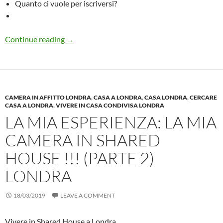
Quanto ci vuole per iscriversi?
Guida sull’AIRE: Tutto quello che DOVETE S
Continue reading
→
CAMERA IN AFFITTO LONDRA
,
CASA A LONDRA
,
CASA LONDRA
,
CERCARE
CASA A LONDRA
,
VIVERE IN CASA CONDIVISA LONDRA
LA MIA ESPERIENZA: LA MIA
CAMERA IN SHARED
HOUSE !!! (PARTE 2)
LONDRA
18/03/2019
LEAVE A COMMENT
Vivere in Shared House a Londra.