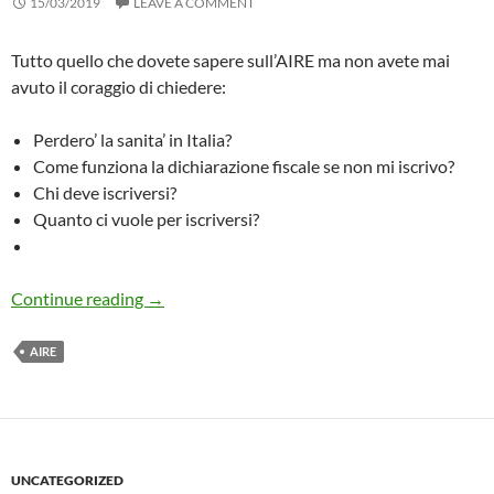
15/03/2019
LEAVE A COMMENT
Tutto quello che dovete sapere sull’AIRE ma non avete mai
avuto il coraggio di chiedere:
Perdero’ la sanita’ in Italia?
Come funziona la dichiarazione fiscale se non mi iscrivo?
Chi deve iscriversi?
Quanto ci vuole per iscriversi?
Guida sull’AIRE: Tutto quello che DOVETE S
Continue reading
→
AIRE
UNCATEGORIZED