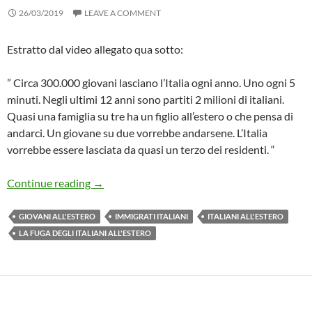
26/03/2019
LEAVE A COMMENT
Estratto dal video allegato qua sotto:
” Circa 300.000 giovani lasciano l’Italia ogni anno. Uno ogni 5
minuti. Negli ultimi 12 anni sono partiti 2 milioni di italiani.
Quasi una famiglia su tre ha un figlio all’estero o che pensa di
andarci. Un giovane su due vorrebbe andarsene. L’Italia
vorrebbe essere lasciata da quasi un terzo dei residenti. “
video da vedere sulla fuga dei giovani (e non sol
Continue reading
→
GIOVANI ALL'ESTERO
IMMIGRATI ITALIANI
ITALIANI ALL'ESTERO
LA FUGA DEGLI ITALIANI ALL'ESTERO