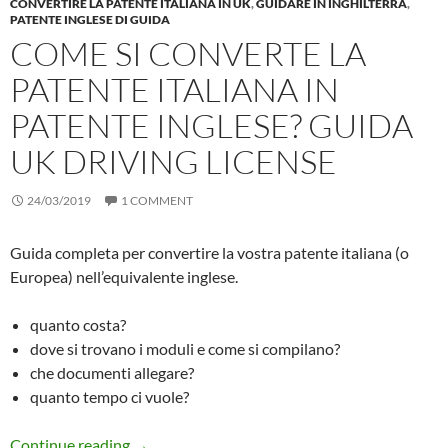
CONVERTIRE LA PATENTE ITALIANA IN UK
,
GUIDARE IN INGHILTERRA
,
PATENTE INGLESE DI GUIDA
COME SI CONVERTE LA
PATENTE ITALIANA IN
PATENTE INGLESE? GUIDA
UK DRIVING LICENSE
24/03/2019
1 COMMENT
Guida completa per convertire la vostra patente italiana (o
Europea) nell’equivalente inglese.
quanto costa?
dove si trovano i moduli e come si compilano?
che documenti allegare?
quanto tempo ci vuole?
Come si converte la PATENTE Italiana in p
Continue reading
→