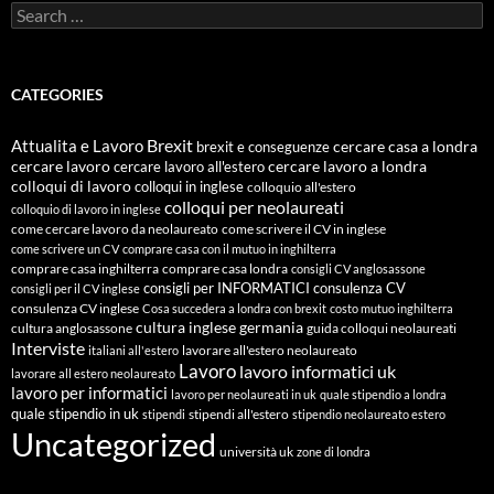
Search
for:
CATEGORIES
Attualita e Lavoro
Brexit
cercare casa a londra
brexit e conseguenze
cercare lavoro
cercare lavoro all'estero
cercare lavoro a londra
colloqui di lavoro
colloqui in inglese
colloquio all'estero
colloqui per neolaureati
colloquio di lavoro in inglese
come cercare lavoro da neolaureato
come scrivere il CV in inglese
come scrivere un CV
comprare casa con il mutuo in inghilterra
comprare casa inghilterra
comprare casa londra
consigli CV anglosassone
consigli per INFORMATICI
consulenza CV
consigli per il CV inglese
consulenza CV inglese
Cosa succedera a londra con brexit
costo mutuo inghilterra
cultura inglese
germania
cultura anglosassone
guida colloqui neolaureati
Interviste
lavorare all'estero neolaureato
italiani all'estero
Lavoro
lavoro informatici uk
lavorare all estero neolaureato
lavoro per informatici
lavoro per neolaureati in uk
quale stipendio a londra
quale stipendio in uk
stipendi all'estero
stipendi
stipendio neolaureato estero
Uncategorized
università uk
zone di londra