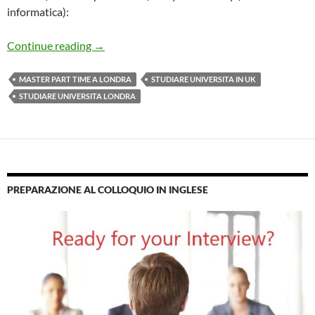
informatica):
La Mia Esperienza: studiare per un Master (MS
Continue reading
→
MASTER PART TIME A LONDRA
STUDIARE UNIVERSITA IN UK
STUDIARE UNIVERSITA LONDRA
PREPARAZIONE AL COLLOQUIO IN INGLESE