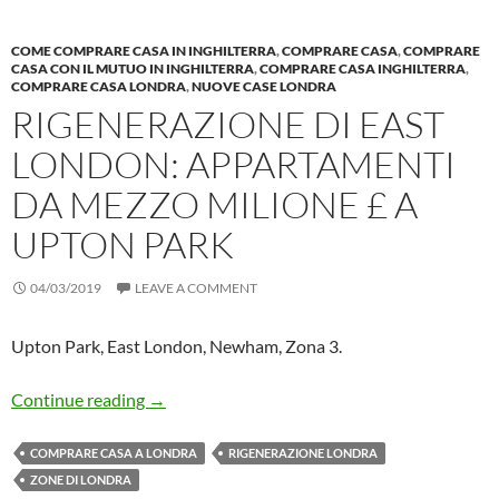
COME COMPRARE CASA IN INGHILTERRA
,
COMPRARE CASA
,
COMPRARE
CASA CON IL MUTUO IN INGHILTERRA
,
COMPRARE CASA INGHILTERRA
,
COMPRARE CASA LONDRA
,
NUOVE CASE LONDRA
RIGENERAZIONE DI EAST
LONDON: APPARTAMENTI
DA MEZZO MILIONE £ A
UPTON PARK
04/03/2019
LEAVE A COMMENT
Upton Park, East London, Newham, Zona 3.
Rigenerazione di East London: Appartamen
Continue reading
→
COMPRARE CASA A LONDRA
RIGENERAZIONE LONDRA
ZONE DI LONDRA