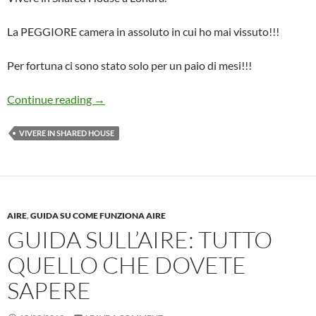
La PEGGIORE camera in assoluto in cui ho mai vissuto!!!
Per fortuna ci sono stato solo per un paio di mesi!!!
La Mia Esperienza: LA MIA CAMERA IN SHARE
Continue reading
→
VIVERE IN SHARED HOUSE
AIRE
,
GUIDA SU COME FUNZIONA AIRE
GUIDA SULL’AIRE: TUTTO
QUELLO CHE DOVETE
SAPERE