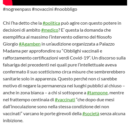
#nogreenpass #novaccini #noobbligo
Chi l’ha detto che la
#politica
può agire con questo potere in
decisioni di ambito
#medico
? E’ questa la domanda che
esemplifica al massimo l’intervento odierno del filosofo
Giorgio
#Agamben
in un’audizione organizzata a Palazzo
Madama per approfondire su “Obblighi vaccinali e
rafforzamento certificazioni verdi Covid-19”. Un discorso sulla
falsariga dei precedenti nei quali pure l’intellettuale aveva
confermato il suo scetticismo circa misure che sembrerebbero
sanitarie solo in apparenza. Questo perché non ci sarebbe
motivo di negare la permanenza nei luoghi pubblici al chiuso –
anche in zona bianca – a chi si sottopone a
#tampone
, mentre
nel frattempo centinaia di
#vaccinati
“che dopo due mesi
dall’inoculazione sono nella stessa condizione dei non
vaccinati” varcano le porte girevoli della
#società
senza alcuna
inibizione.