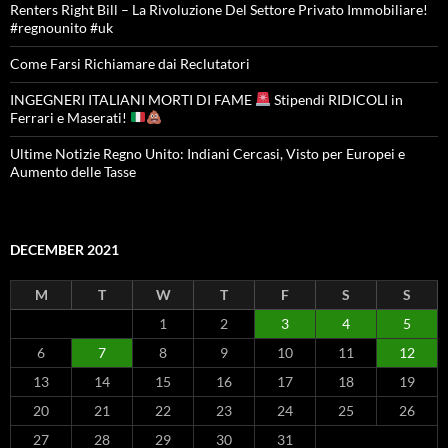
Renters Right Bill – La Rivoluzione Del Settore Privato Immobiliare!
#regnounito #uk
Come Farsi Richiamare dai Reclutatori
INGEGNERI ITALIANI MORTI DI FAME
Stipendi RIDICOLI in
Ferrari e Maserati!
Ultime Notizie Regno Unito: Indiani Cercasi, Visto per Europei e
Aumento delle Tasse
DECEMBER 2021
M
T
W
T
F
S
S
1
2
3
4
5
6
7
8
9
10
11
12
13
14
15
16
17
18
19
20
21
22
23
24
25
26
27
28
29
30
31