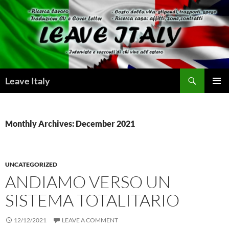
Skip
to
content
Search
Leave Italy
PRIMAR
MENU
Monthly Archives: December 2021
UNCATEGORIZED
ANDIAMO VERSO UN
SISTEMA TOTALITARIO
12/12/2021
LEAVE A COMMENT