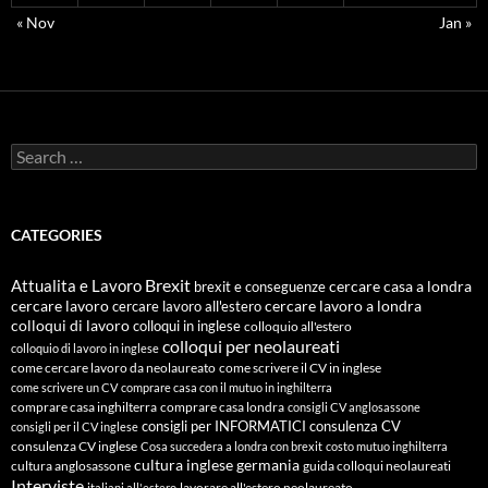
« Nov
Jan »
Search
for:
CATEGORIES
Attualita e Lavoro
Brexit
cercare casa a londra
brexit e conseguenze
cercare lavoro
cercare lavoro all'estero
cercare lavoro a londra
colloqui di lavoro
colloqui in inglese
colloquio all'estero
colloqui per neolaureati
colloquio di lavoro in inglese
come cercare lavoro da neolaureato
come scrivere il CV in inglese
come scrivere un CV
comprare casa con il mutuo in inghilterra
comprare casa inghilterra
comprare casa londra
consigli CV anglosassone
consigli per INFORMATICI
consulenza CV
consigli per il CV inglese
consulenza CV inglese
Cosa succedera a londra con brexit
costo mutuo inghilterra
cultura inglese
germania
cultura anglosassone
guida colloqui neolaureati
Interviste
lavorare all'estero neolaureato
italiani all'estero