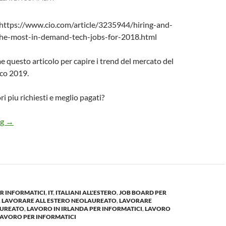
o: https://www.cio.com/article/3235944/hiring-and-
-the-most-in-demand-tech-jobs-for-2018.html
 questo articolo per capire i trend del mercato del
ico 2019.
ri piu richiesti e meglio pagati?
I ruoli per INFORMATICI piu richiesti e meglio PAGATI del 2019
ng
→
R INFORMATICI
,
IT
,
ITALIANI ALL'ESTERO
,
JOB BOARD PER
,
LAVORARE ALL ESTERO NEOLAUREATO
,
LAVORARE
AUREATO
,
LAVORO IN IRLANDA PER INFORMATICI
,
LAVORO
LAVORO PER INFORMATICI