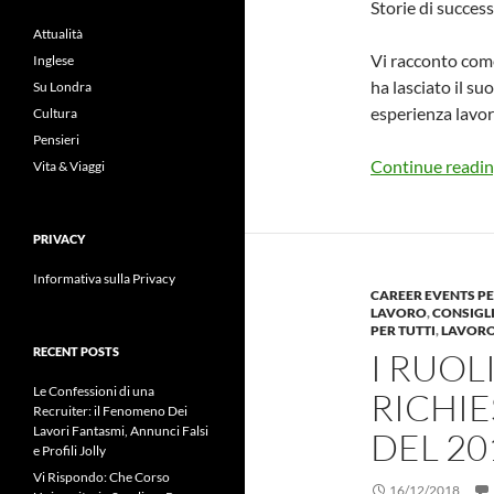
Storie di success
Attualità
Vi racconto com
Inglese
ha lasciato il s
Su Londra
esperienza lavora
Cultura
Pensieri
Continue readi
Vita & Viaggi
PRIVACY
Informativa sulla Privacy
CAREER EVENTS PE
LAVORO
,
CONSIGLI
PER TUTTI
,
LAVORO
RECENT POSTS
I RUOL
Le Confessioni di una
RICHIE
Recruiter: il Fenomeno Dei
Lavori Fantasmi, Annunci Falsi
DEL 20
e Profili Jolly
Vi Rispondo: Che Corso
16/12/2018