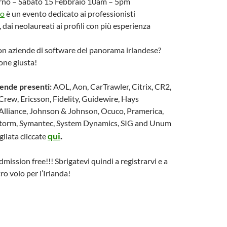
orno – Sabato 15 Febbraio 10am – 5pm
oo
è un evento dedicato ai professionisti
, dai neolaureati ai profili con più esperienza
on aziende di software del panorama irlandese?
ione giusta!
iende presenti:
AOL, Aon, CarTrawler, Citrix, CR2,
 Crew, Ericsson, Fidelity, Guidewire, Hays
 Alliance, Johnson & Johnson, Ocuco, Pramerica,
Storm, Symantec, System Dynamics, SIG and Unum
qui
.
agliata cliccate
mission free!!! Sbrigatevi quindi a registrarvi e a
ro volo per l’Irlanda!