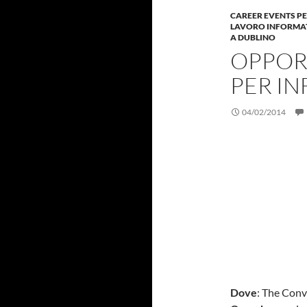
CAREER EVENTS PE
LAVORO INFORMAT
A DUBLINO
OPPOR
PER IN
04/02/2014
Dove
: The Conv