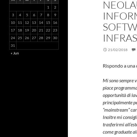
NEOLA
1
2
INFOR
3
4
5
6
7
8
9
10
11
12
13
14
15
16
SOFTW
17
18
19
20
21
22
23
INFRA
24
25
26
27
28
29
30
31
21/02/2018
« Jun
Rispondo a una 
Mi sono sempre vi
piace programmare
opportunità di l
principalmente per
“mainstream” car
Inoltre mi consigl
trasferirmi all’e
come graduate all