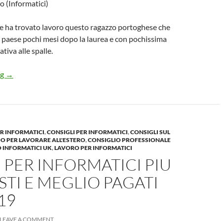
o (Informatici)
e ha trovato lavoro questo ragazzo portoghese che
uo paese pochi mesi dopo la laurea e con pochissima
tiva alle spalle.
Neolaureato informatico trova il suo PRIMO lavoro da PRO
ng
→
R INFORMATICI
,
CONSIGLI PER INFORMATICI
,
CONSIGLI SUL
O PER LAVORARE ALL'ESTERO
,
CONSIGLIO PROFESSIONALE
 INFORMATICI UK
,
LAVORO PER INFORMATICI
I PER INFORMATICI PIU
STI E MEGLIO PAGATI
19
LEAVE A COMMENT