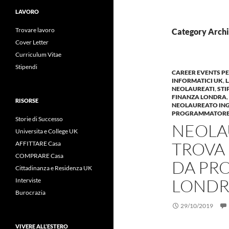
LAVORO
Trovare lavoro
Category Archi
Cover Letter
Curriculum Vitae
Stipendi
CAREER EVENTS PE
INFORMATICI UK
,
NEOLAUREATI
,
STI
FINANZA LONDRA
,
RISORSE
NEOLAUREATO ING
PROGRAMMATORE
Storie di Successo
NEOLA
Universita e College UK
TROVA 
AFFITTARE Casa
COMPRARE Casa
DA PR
Cittadinanza e Residenza UK
LONDR
Interviste
Burocrazia
29/10/2019
VIVERE ALL’ESTERO