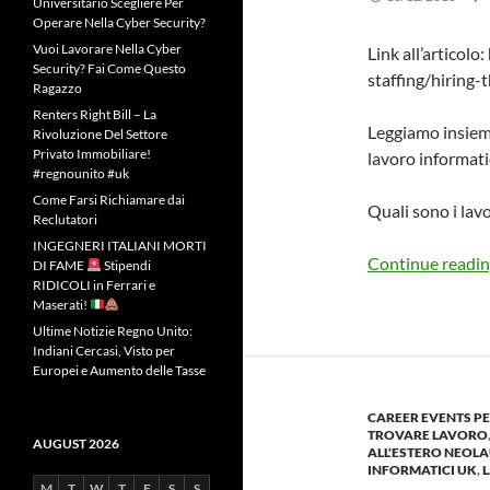
Universitario Scegliere Per
Operare Nella Cyber Security?
Vuoi Lavorare Nella Cyber
Link all’articol
Security? Fai Come Questo
staffing/hiring
Ragazzo
Renters Right Bill – La
Leggiamo insieme
Rivoluzione Del Settore
Privato Immobiliare!
lavoro informat
#regnounito #uk
Come Farsi Richiamare dai
Quali sono i lavo
Reclutatori
INGEGNERI ITALIANI MORTI
Continue readi
DI FAME
Stipendi
RIDICOLI in Ferrari e
Maserati!
Ultime Notizie Regno Unito:
Indiani Cercasi, Visto per
Europei e Aumento delle Tasse
CAREER EVENTS PE
TROVARE LAVORO
AUGUST 2026
ALL'ESTERO NEOL
INFORMATICI UK
,
M
T
W
T
F
S
S