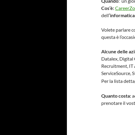
Quando
: un gi
Cos’è:
CareerZ
dell
‘informatica
Volete parlare c
questa è l’occas
Alcune delle az
Datalex, Digital
Recruitment, IT
ServiceSource, 
Per la lista dett
Quanto costa:
ad
prenotare il vost