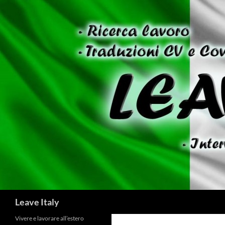
Skip
to
content
Search
Leave Italy
Vivere e lavorare all’estero