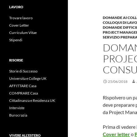
LAVORO
DOMANDE AI COLL
Trovare lavoro
COLLOQUI DI LAV
Cover Letter
DOMANDE DIFFICI
PROJECT MANAGE
Curriculum Vitae
SERVIZIO PREPAR
Stipendi
DOMAN
PROJE
RISORSE
CONSU
Storie di Successo
Universita e College UK
25/06/2018
AFFITTARE Casa
COMPRARE Casa
Rispolvero un pa
Cittadinanza e Residenza UK
deve preparare p
Interviste
da Project Mana
Burocrazia
Prima di vedere 
Cover letter
o
P
VIVERE ALL’ESTERO