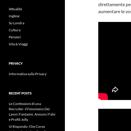
direttamente pe
Attualità
aumentare le vos
Inglese
Su Londra
Cultura
Pensieri
Vita & Viaggi
PRIVACY
Informativa sulla Privacy
RECENT POSTS
Le Confessioni di una
Recruiter: il Fenomeno Dei
Lavori Fantasmi, Annunci Falsi
e Profili Jolly
Vi Rispondo: Che Corso