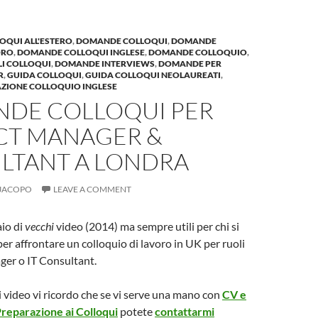
OQUI ALL'ESTERO
,
DOMANDE COLLOQUI
,
DOMANDE
ORO
,
DOMANDE COLLOQUI INGLESE
,
DOMANDE COLLOQUIO
,
LI COLLOQUI
,
DOMANDE INTERVIEWS
,
DOMANDE PER
R
,
GUIDA COLLOQUI
,
GUIDA COLLOQUI NEOLAUREATI
,
AZIONE COLLOQUIO INGLESE
DE COLLOQUI PER
CT MANAGER &
LTANT A LONDRA
JACOPO
LEAVE A COMMENT
io di
vecchi
video (2014) ma sempre utili per chi si
er affrontare un colloquio di lavoro in UK per ruoli
ger o IT Consultant.
i video vi ricordo che se vi serve una mano con
CV e
reparazione ai Colloqui
potete
contattarmi