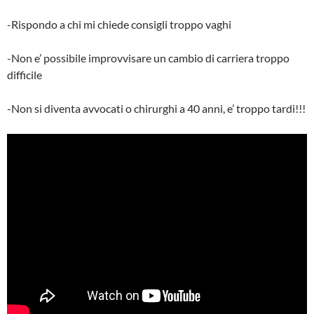
-Rispondo a chi mi chiede consigli troppo vaghi
-Non e’ possibile improvvisare un cambio di carriera troppo
difficile
-Non si diventa avvocati o chirurghi a 40 anni, e’ troppo tardi!!!