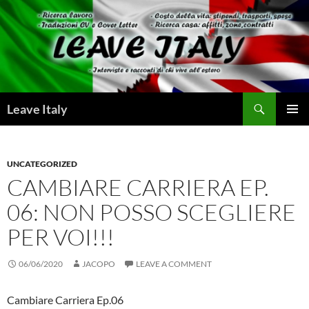
Skip
to
content
Search
Leave Italy
PRIMAR
MENU
UNCATEGORIZED
CAMBIARE CARRIERA EP.
06: NON POSSO SCEGLIERE
PER VOI!!!
06/06/2020
JACOPO
LEAVE A COMMENT
Cambiare Carriera Ep.06