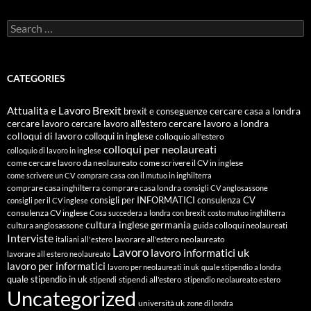
Search
for:
CATEGORIES
Attualita e Lavoro
Brexit
cercare casa a londra
brexit e conseguenze
cercare lavoro
cercare lavoro all'estero
cercare lavoro a londra
colloqui di lavoro
colloqui in inglese
colloquio all'estero
colloqui per neolaureati
colloquio di lavoro in inglese
come cercare lavoro da neolaureato
come scrivere il CV in inglese
come scrivere un CV
comprare casa con il mutuo in inghilterra
comprare casa inghilterra
comprare casa londra
consigli CV anglosassone
consigli per INFORMATICI
consulenza CV
consigli per il CV inglese
consulenza CV inglese
Cosa succedera a londra con brexit
costo mutuo inghilterra
cultura inglese
germania
cultura anglosassone
guida colloqui neolaureati
Interviste
lavorare all'estero neolaureato
italiani all'estero
Lavoro
lavoro informatici uk
lavorare all estero neolaureato
lavoro per informatici
lavoro per neolaureati in uk
quale stipendio a londra
quale stipendio in uk
stipendi all'estero
stipendi
stipendio neolaureato estero
Uncategorized
università uk
zone di londra