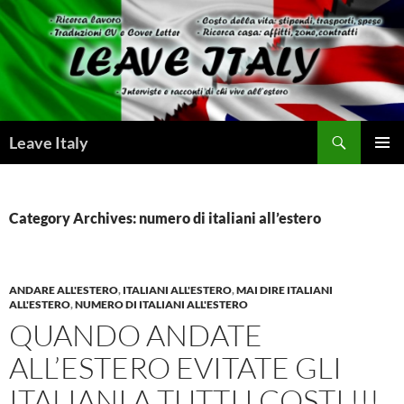
Skip
to
content
Search
Leave Italy
PRIMAR
MENU
Category Archives: numero di italiani all’estero
ANDARE ALL'ESTERO
,
ITALIANI ALL'ESTERO
,
MAI DIRE ITALIANI
ALL'ESTERO
,
NUMERO DI ITALIANI ALL'ESTERO
QUANDO ANDATE
ALL’ESTERO EVITATE GLI
ITALIANI A TUTTI I COSTI !!!