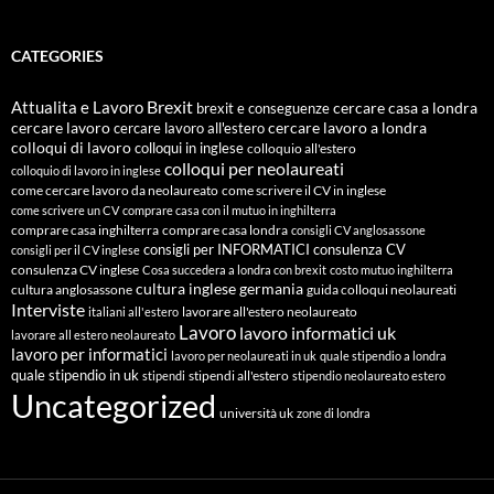
CATEGORIES
Attualita e Lavoro
Brexit
cercare casa a londra
brexit e conseguenze
cercare lavoro
cercare lavoro all'estero
cercare lavoro a londra
colloqui di lavoro
colloqui in inglese
colloquio all'estero
colloqui per neolaureati
colloquio di lavoro in inglese
come cercare lavoro da neolaureato
come scrivere il CV in inglese
come scrivere un CV
comprare casa con il mutuo in inghilterra
comprare casa inghilterra
comprare casa londra
consigli CV anglosassone
consigli per INFORMATICI
consulenza CV
consigli per il CV inglese
consulenza CV inglese
Cosa succedera a londra con brexit
costo mutuo inghilterra
cultura inglese
germania
cultura anglosassone
guida colloqui neolaureati
Interviste
lavorare all'estero neolaureato
italiani all'estero
Lavoro
lavoro informatici uk
lavorare all estero neolaureato
lavoro per informatici
lavoro per neolaureati in uk
quale stipendio a londra
quale stipendio in uk
stipendi all'estero
stipendi
stipendio neolaureato estero
Uncategorized
università uk
zone di londra