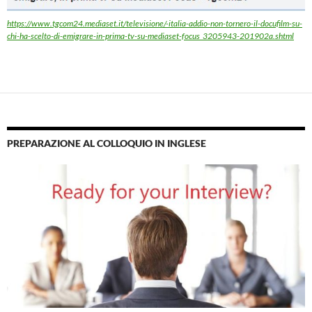
https://www.tgcom24.mediaset.it/televisione/-italia-addio-non-tornero-il-docufilm-su-
chi-ha-scelto-di-emigrare-in-prima-tv-su-mediaset-focus_3205943-201902a.shtml
PREPARAZIONE AL COLLOQUIO IN INGLESE