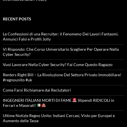
RECENT POSTS
Le Confessioni di una Recruiter: il Fenomeno Dei Lavori Fantasmi,
Annunci Falsi e Profili Jolly
Vi Rispondo: Che Corso Universitario Scegliere Per Operare Nella
Cyber Security?
Vuoi Lavorare Nella Cyber Security? Fai Come Questo Ragazzo
Renters Right Bill – La Rivoluzione Del Settore Privato Immobiliare!
#regnounito #uk
Come Farsi Richiamare dai Reclutatori
INGEGNERI ITALIANI MORTI DI FAME
Stipendi RIDICOLI in
Ferrari e Maserati!
Ultime Notizie Regno Unito: Indiani Cercasi, Visto per Europei e
Aumento delle Tasse