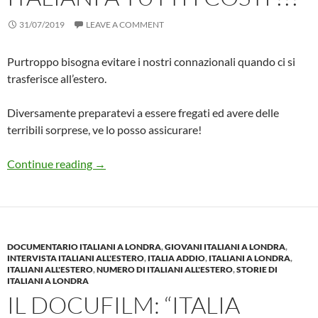
31/07/2019
LEAVE A COMMENT
Purtroppo bisogna evitare i nostri connazionali quando ci si
trasferisce all’estero.
Diversamente preparatevi a essere fregati ed avere delle
terribili sorprese, ve lo posso assicurare!
Quando andate all’estero EVITATE GLI ITALIAN
Continue reading
→
DOCUMENTARIO ITALIANI A LONDRA
,
GIOVANI ITALIANI A LONDRA
,
INTERVISTA ITALIANI ALL'ESTERO
,
ITALIA ADDIO
,
ITALIANI A LONDRA
,
ITALIANI ALL'ESTERO
,
NUMERO DI ITALIANI ALL'ESTERO
,
STORIE DI
ITALIANI A LONDRA
IL DOCUFILM: “ITALIA