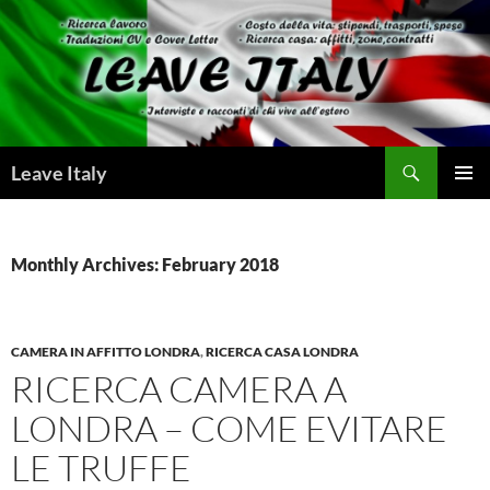
Skip
to
content
Search
Leave Italy
PRIMAR
MENU
Monthly Archives: February 2018
CAMERA IN AFFITTO LONDRA
,
RICERCA CASA LONDRA
RICERCA CAMERA A
LONDRA – COME EVITARE
LE TRUFFE