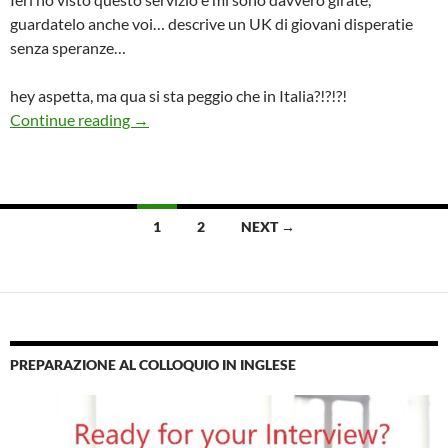
guardatelo anche voi… descrive un UK di giovani disperatie
senza speranze…
hey aspetta, ma qua si sta peggio che in Italia?!?!?!
Generation Screwed – I giovani Inglesi senza s
Continue reading
→
Posts
1
2
NEXT →
navigation
PREPARAZIONE AL COLLOQUIO IN INGLESE