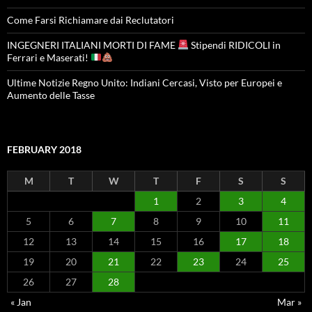
Come Farsi Richiamare dai Reclutatori
INGEGNERI ITALIANI MORTI DI FAME
Stipendi RIDICOLI in
Ferrari e Maserati!
Ultime Notizie Regno Unito: Indiani Cercasi, Visto per Europei e
Aumento delle Tasse
FEBRUARY 2018
M
T
W
T
F
S
S
1
2
3
4
5
6
7
8
9
10
11
12
13
14
15
16
17
18
19
20
21
22
23
24
25
26
27
28
« Jan
Mar »