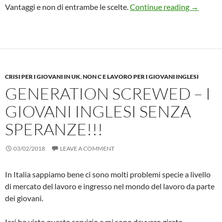
La differ
Vantaggi e non di entrambe le scelte.
Continue reading
→
CRISI PER I GIOVANI IN UK
,
NON C E LAVORO PER I GIOVANI INGLESI
GENERATION SCREWED – I
GIOVANI INGLESI SENZA
SPERANZE!!!
03/02/2018
LEAVE A COMMENT
In Italia sappiamo bene ci sono molti problemi specie a livello
di mercato del lavoro e ingresso nel mondo del lavoro da parte
dei giovani.
Ieri ho visto questo servizio e mi sono davvero girate,