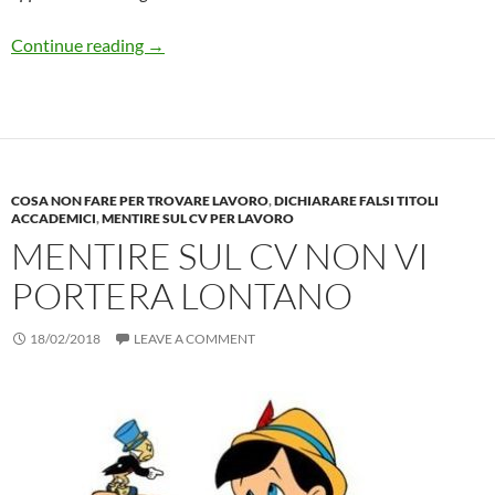
Neolaureati in Informatica: meglio SOFTW
Continue reading
→
COSA NON FARE PER TROVARE LAVORO
,
DICHIARARE FALSI TITOLI
ACCADEMICI
,
MENTIRE SUL CV PER LAVORO
MENTIRE SUL CV NON VI
PORTERA LONTANO
18/02/2018
LEAVE A COMMENT