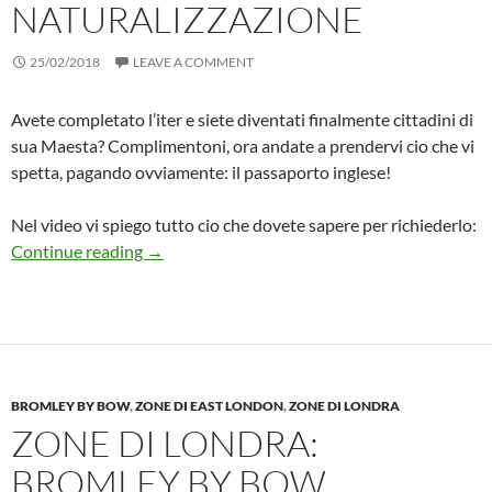
NATURALIZZAZIONE
25/02/2018
LEAVE A COMMENT
Avete completato l’iter e siete diventati finalmente cittadini di
sua Maesta? Complimentoni, ora andate a prendervi cio che vi
spetta, pagando ovviamente: il passaporto inglese!
Nel video vi spiego tutto cio che dovete sapere per richiederlo:
CITTADINANZA INGLESE: RICHIEDERE IL
Continue reading
→
BROMLEY BY BOW
,
ZONE DI EAST LONDON
,
ZONE DI LONDRA
ZONE DI LONDRA:
BROMLEY BY BOW