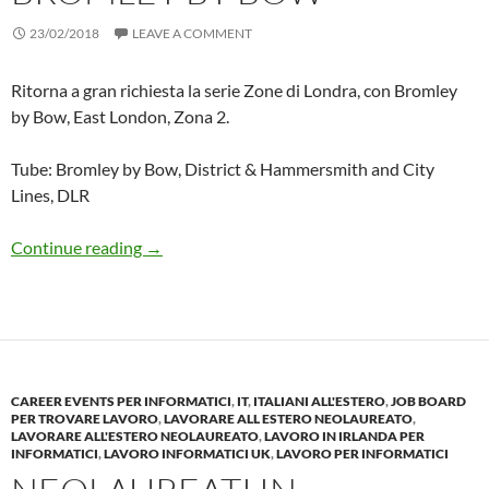
23/02/2018
LEAVE A COMMENT
Ritorna a gran richiesta la serie Zone di Londra, con Bromley
by Bow, East London, Zona 2.
Tube: Bromley by Bow, District & Hammersmith and City
Lines, DLR
ZONE DI LONDRA: Bromley by Bow
Continue reading
→
CAREER EVENTS PER INFORMATICI
,
IT
,
ITALIANI ALL'ESTERO
,
JOB BOARD
PER TROVARE LAVORO
,
LAVORARE ALL ESTERO NEOLAUREATO
,
LAVORARE ALL'ESTERO NEOLAUREATO
,
LAVORO IN IRLANDA PER
INFORMATICI
,
LAVORO INFORMATICI UK
,
LAVORO PER INFORMATICI