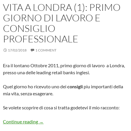
VITA A LONDRA (1): PRIMO
GIORNO DI LAVORO E
CONSIGLIO
PROFESSIONALE
17/02/2018
1 COMMENT
Era il lontano Ottobre 2011, primo giorno di lavoro a Londra,
presso una delle leading retail banks inglesi.
Quel giorno ho ricevuto uno dei
consigli
piu importanti della
mia vita, senza esagerare.
Se volete scoprire di cosa si tratta godetevi il mio racconto:
Vita a Londra (1): PRIMO giorno di lavoro
Continue reading
→