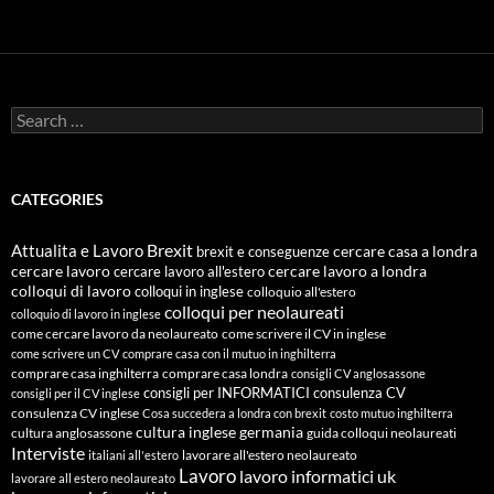
Search
for:
CATEGORIES
Attualita e Lavoro
Brexit
cercare casa a londra
brexit e conseguenze
cercare lavoro
cercare lavoro all'estero
cercare lavoro a londra
colloqui di lavoro
colloqui in inglese
colloquio all'estero
colloqui per neolaureati
colloquio di lavoro in inglese
come cercare lavoro da neolaureato
come scrivere il CV in inglese
come scrivere un CV
comprare casa con il mutuo in inghilterra
comprare casa inghilterra
comprare casa londra
consigli CV anglosassone
consigli per INFORMATICI
consulenza CV
consigli per il CV inglese
consulenza CV inglese
Cosa succedera a londra con brexit
costo mutuo inghilterra
cultura inglese
germania
cultura anglosassone
guida colloqui neolaureati
Interviste
lavorare all'estero neolaureato
italiani all'estero
Lavoro
lavoro informatici uk
lavorare all estero neolaureato