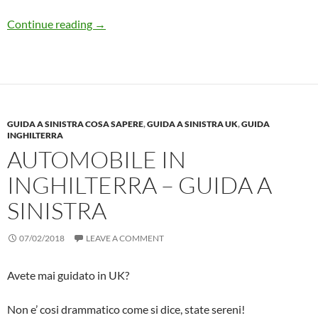
Il mio trasferimento a LONDRA (3): Primi 
Continue reading
→
GUIDA A SINISTRA COSA SAPERE
,
GUIDA A SINISTRA UK
,
GUIDA
INGHILTERRA
AUTOMOBILE IN
INGHILTERRA – GUIDA A
SINISTRA
07/02/2018
LEAVE A COMMENT
Avete mai guidato in UK?
Non e’ cosi drammatico come si dice, state sereni!