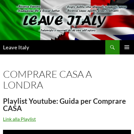
Skip
to
content
Search
Leave Italy
PRIMAR
MENU
COMPRARE CASA A
LONDRA
Playlist Youtube: Guida per Comprare
CASA
Link alla Playlist