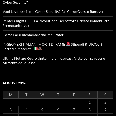
Cyber Security?
Vuoi Lavorare Nella Cyber Security? Fai Come Questo Ragazzo
Renters Right Bill – La Rivoluzione Del Settore Privato Immobiliare!
#regnounito #uk
Come Farsi Richiamare dai Reclutatori
INGEGNERI ITALIANI MORTI DI FAME
Stipendi RIDICOLI in
Ferrari e Maserati!
Ultime Notizie Regno Unito: Indiani Cercasi, Visto per Europei e
Aumento delle Tasse
AUGUST 2026
M
T
W
T
F
S
S
1
2
3
4
5
6
7
8
9