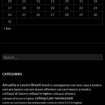
10
11
12
13
14
15
16
17
18
19
20
21
22
23
24
25
26
27
28
29
30
31
« Jun
Search
for:
CATEGORIES
Attualita e Lavoro
Brexit
cercare casa a londra
brexit e conseguenze
cercare lavoro
cercare lavoro all'estero
cercare lavoro a londra
colloqui di lavoro
colloqui in inglese
colloquio all'estero
colloqui per neolaureati
colloquio di lavoro in inglese
come cercare lavoro da neolaureato
come scrivere il CV in inglese