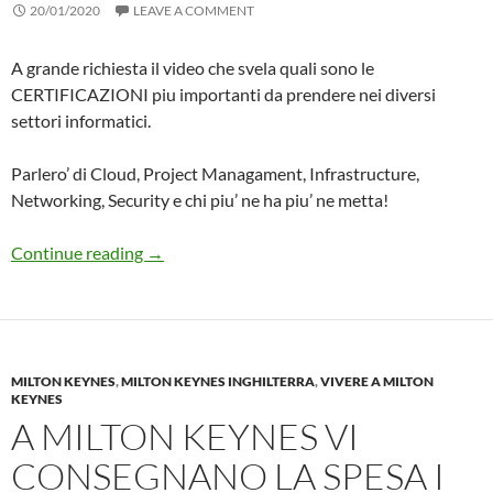
20/01/2020
LEAVE A COMMENT
A grande richiesta il video che svela quali sono le
CERTIFICAZIONI piu importanti da prendere nei diversi
settori informatici.
Parlero’ di Cloud, Project Managament, Infrastructure,
Networking, Security e chi piu’ ne ha piu’ ne metta!
Le Certificazioni DA FARE per INFORMATICI: P
Continue reading
→
MILTON KEYNES
,
MILTON KEYNES INGHILTERRA
,
VIVERE A MILTON
KEYNES
A MILTON KEYNES VI
CONSEGNANO LA SPESA I