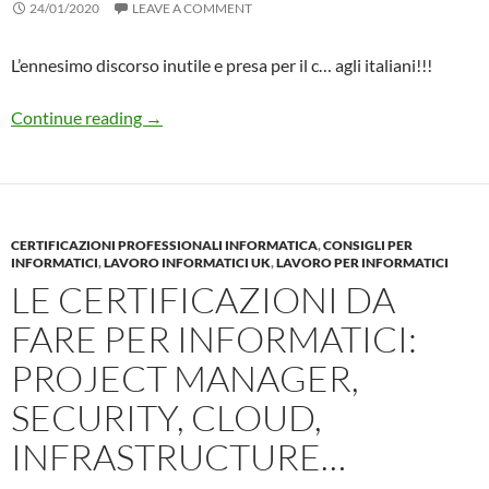
24/01/2020
LEAVE A COMMENT
L’ennesimo discorso inutile e presa per il c… agli italiani!!!
Guardiamo insieme il TERRIBLE discorso di f
Continue reading
→
CERTIFICAZIONI PROFESSIONALI INFORMATICA
,
CONSIGLI PER
INFORMATICI
,
LAVORO INFORMATICI UK
,
LAVORO PER INFORMATICI
LE CERTIFICAZIONI DA
FARE PER INFORMATICI:
PROJECT MANAGER,
SECURITY, CLOUD,
INFRASTRUCTURE…