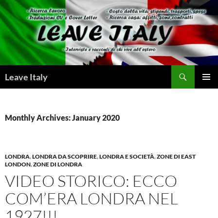
Skip
to
content
Search
Leave Italy
PRIMAR
MENU
Monthly Archives: January 2020
LONDRA
,
LONDRA DA SCOPRIRE
,
LONDRA E SOCIETÀ
,
ZONE DI EAST
LONDON
,
ZONE DI LONDRA
VIDEO STORICO: ECCO
COM’ERA LONDRA NEL
1927!!!