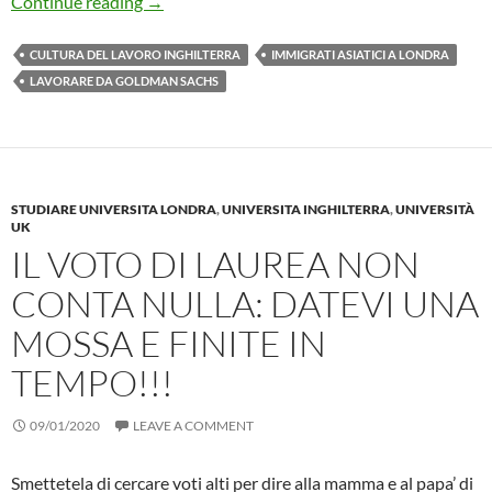
Storie di successo: famiglia di immigrati asiati
Continue reading
→
CULTURA DEL LAVORO INGHILTERRA
IMMIGRATI ASIATICI A LONDRA
LAVORARE DA GOLDMAN SACHS
STUDIARE UNIVERSITA LONDRA
,
UNIVERSITA INGHILTERRA
,
UNIVERSITÀ
UK
IL VOTO DI LAUREA NON
CONTA NULLA: DATEVI UNA
MOSSA E FINITE IN
TEMPO!!!
09/01/2020
LEAVE A COMMENT
Smettetela di cercare voti alti per dire alla mamma e al papa’ di