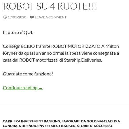
ROBOT SU 4 RUOTE!!!
17/01/2020
LEAVE A COMMENT
Il futuro e’ QUI.
Consegna CIBO tramite ROBOT MOTORIZZATO A Milton
Keynes da quasi un anno ormai la spesa viene consegnata a
casa dai ROBOT motorizzati di Starship Deliveries.
Guardate come funziona!
A Milton Keynes vi consegnano la Spesa i ROB
Continue reading
→
CARRIERA INVESTMENT BANKING
,
LAVORARE DA GOLDMAN SACHS A
LONDRA
,
STIPENDIO INVESTMENT BANKER
,
STORIE DI SUCCESSO