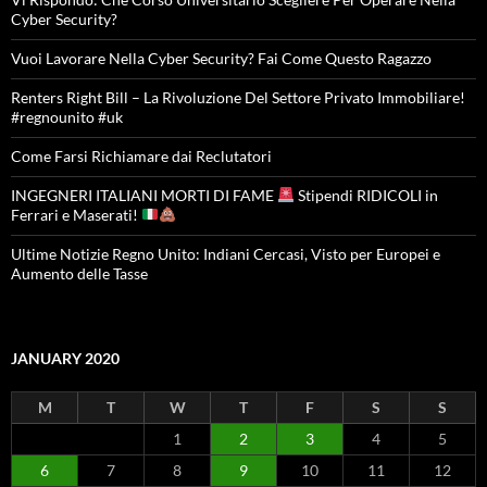
Cyber Security?
Vuoi Lavorare Nella Cyber Security? Fai Come Questo Ragazzo
Renters Right Bill – La Rivoluzione Del Settore Privato Immobiliare!
#regnounito #uk
Come Farsi Richiamare dai Reclutatori
INGEGNERI ITALIANI MORTI DI FAME
Stipendi RIDICOLI in
Ferrari e Maserati!
Ultime Notizie Regno Unito: Indiani Cercasi, Visto per Europei e
Aumento delle Tasse
JANUARY 2020
M
T
W
T
F
S
S
1
2
3
4
5
6
7
8
9
10
11
12