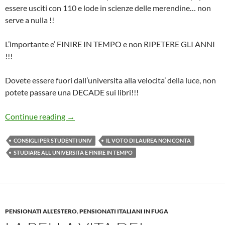
essere usciti con 110 e lode in scienze delle merendine… non
serve a nulla !!
L’importante e’ FINIRE IN TEMPO e non RIPETERE GLI ANNI
!!!
Dovete essere fuori dall’universita alla velocita’ della luce, non
potete passare una DECADE sui libri!!!
Il voto di Laurea non conta NULLA: DATEVI
Continue reading
→
CONSIGLI PER STUDENTI UNIV
IL VOTO DI LAUREA NON CONTA
STUDIARE ALL UNIVERSITA E FINIRE IN TEMPO
PENSIONATI ALL'ESTERO
,
PENSIONATI ITALIANI IN FUGA