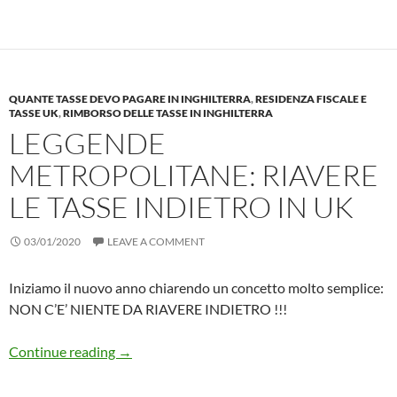
QUANTE TASSE DEVO PAGARE IN INGHILTERRA
,
RESIDENZA FISCALE E
TASSE UK
,
RIMBORSO DELLE TASSE IN INGHILTERRA
LEGGENDE
METROPOLITANE: RIAVERE
LE TASSE INDIETRO IN UK
03/01/2020
LEAVE A COMMENT
Iniziamo il nuovo anno chiarendo un concetto molto semplice:
NON C’E’ NIENTE DA RIAVERE INDIETRO !!!
Leggende metropolitane: Riavere le tasse indie
Continue reading
→