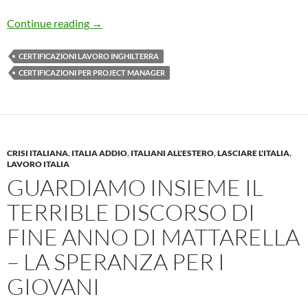
Certificazioni per INGEGNERI CIVILI e PRO
Continue reading
→
CERTIFICAZIONI LAVORO INGHILTERRA
CERTIFICAZIONI PER PROJECT MANAGER
CRISI ITALIANA
,
ITALIA ADDIO
,
ITALIANI ALL'ESTERO
,
LASCIARE L'ITALIA
,
LAVORO ITALIA
GUARDIAMO INSIEME IL
TERRIBLE DISCORSO DI
FINE ANNO DI MATTARELLA
– LA SPERANZA PER I
GIOVANI