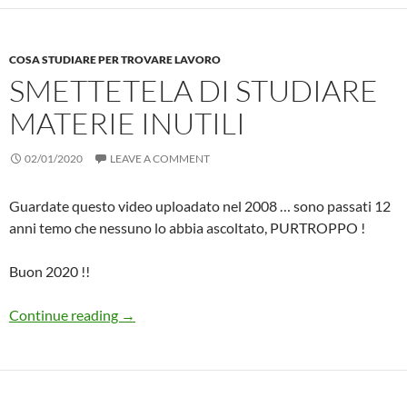
COSA STUDIARE PER TROVARE LAVORO
SMETTETELA DI STUDIARE
MATERIE INUTILI
02/01/2020
LEAVE A COMMENT
Guardate questo video uploadato nel 2008 … sono passati 12
anni temo che nessuno lo abbia ascoltato, PURTROPPO !
Buon 2020 !!
Smettetela di studiare materie INUTILI
Continue reading
→