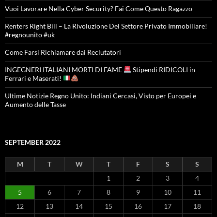
Vuoi Lavorare Nella Cyber Security? Fai Come Questo Ragazzo
Renters Right Bill – La Rivoluzione Del Settore Privato Immobiliare!
#regnounito #uk
Come Farsi Richiamare dai Reclutatori
INGEGNERI ITALIANI MORTI DI FAME
Stipendi RIDICOLI in
Ferrari e Maserati!
Ultime Notizie Regno Unito: Indiani Cercasi, Visto per Europei e
Aumento delle Tasse
SEPTEMBER 2022
M
T
W
T
F
S
S
1
2
3
4
5
6
7
8
9
10
11
12
13
14
15
16
17
18