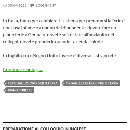
05/09/2022
1 COMMENT
In Italia, tanto per cambiare, il sistema per prenotarsi le ferie e’
una cosa infame e a danno del dipendente, dovete fare un
piano ferie a Gennaio, dovete sottostare all’anzianita dei
colleghi, dovete prenderle quando l’azienda chiude…
In Inghilterra e Regno Unito invece e’ diverso… strano eh?
Prendere Ferie Dal Lavoro – Differenze Italia
Continue reading
→
FERIE DAL LAVORO INGHILTERRA
ORGANIZZARE FERIE INGHILTERRA
PIANO FERIE UK
PREPARAZIONE AL COLLOQUIO IN INGLESE