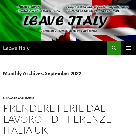
Skip
to
content
Search
Leave Italy
PRIMAR
MENU
Monthly Archives: September 2022
UNCATEGORIZED
PRENDERE FERIE DAL
LAVORO – DIFFERENZE
ITALIA UK