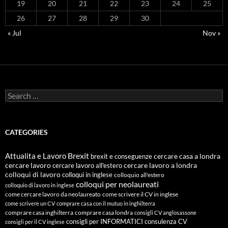
19
20
21
22
23
24
25
26
27
28
29
30
« Jul
Nov »
Search
for:
CATEGORIES
Attualita e Lavoro
Brexit
cercare casa a londra
brexit e conseguenze
cercare lavoro
cercare lavoro all'estero
cercare lavoro a londra
colloqui di lavoro
colloqui in inglese
colloquio all'estero
colloqui per neolaureati
colloquio di lavoro in inglese
come cercare lavoro da neolaureato
come scrivere il CV in inglese
come scrivere un CV
comprare casa con il mutuo in inghilterra
comprare casa inghilterra
comprare casa londra
consigli CV anglosassone
consigli per INFORMATICI
consulenza CV
consigli per il CV inglese