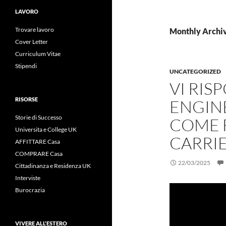
LAVORO
Trovare lavoro
Monthly Archi
Cover Letter
Curriculum Vitae
Stipendi
UNCATEGORIZED
VI RIS
RISORSE
ENGINE
Storie di Successo
COME F
Universita e College UK
CARRI
AFFITTARE Casa
COMPRARE Casa
22/03/2025
Cittadinanza e Residenza UK
Interviste
Burocrazia
VIVERE ALL’ESTERO