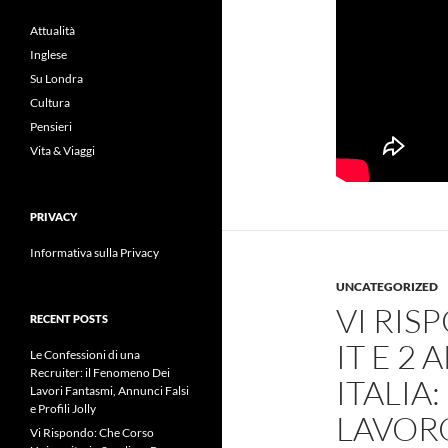
Attualità
Inglese
Su Londra
Cultura
Pensieri
Vita & Viaggi
PRIVACY
Informativa sulla Privacy
UNCATEGORIZED
VI RI
RECENT POSTS
IT E 2
Le Confessioni di una
Recruiter: il Fenomeno Dei
ITALIA
Lavori Fantasmi, Annunci Falsi
e Profili Jolly
LAVOR
Vi Rispondo: Che Corso