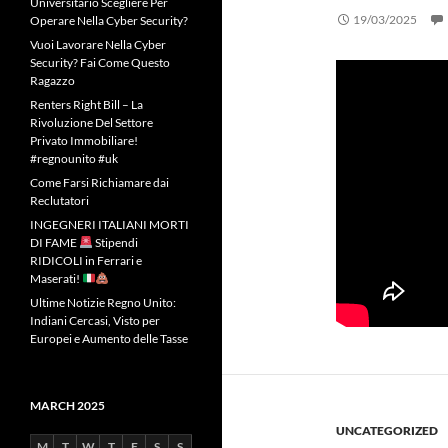
Universitario Scegliere Per
19/03/2025
Operare Nella Cyber Security?
Vuoi Lavorare Nella Cyber
Security? Fai Come Questo
Ragazzo
Renters Right Bill – La
Rivoluzione Del Settore
Privato Immobiliare!
#regnounito #uk
Come Farsi Richiamare dai
Reclutatori
INGEGNERI ITALIANI MORTI
DI FAME
Stipendi
RIDICOLI in Ferrari e
Maserati!
Ultime Notizie Regno Unito:
Indiani Cercasi, Visto per
Europei e Aumento delle Tasse
MARCH 2025
UNCATEGORIZED
M
T
W
T
F
S
S