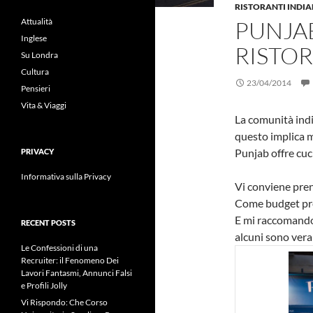
RISTORANTI INDIA
Attualità
PUNJA
Inglese
RISTO
Su Londra
Cultura
23/04/2014
Pensieri
Vita & Viaggi
La comunità ind
questo implica m
Punjab offre cuc
PRIVACY
Informativa sulla Privacy
Vi conviene pre
Come budget pre
E mi raccomando 
RECENT POSTS
alcuni sono vera
Le Confessioni di una
Recruiter: il Fenomeno Dei
Lavori Fantasmi, Annunci Falsi
e Profili Jolly
Vi Rispondo: Che Corso