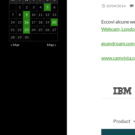
20/04/2014
1
2
3
4
5
6
7
8
9
10
11
12
13
Eccovi alcune we
14
15
16
17
18
19
20
Webcam, Londo
21
22
23
24
25
26
27
28
29
30
goandroam.com
« Mar
May »
www.camvista.