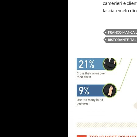
camerieri e clien
lasciatemelo dire
FRANCO MANCA 
RISTORANTE ITA