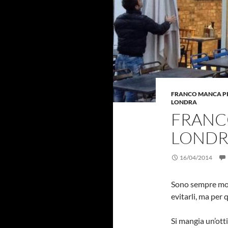
FRANCO MANCA PI
LONDRA
FRANCO
LONDR
16/04/2014
Sono sempre molto
evitarli, ma per
Si mangia un’otti