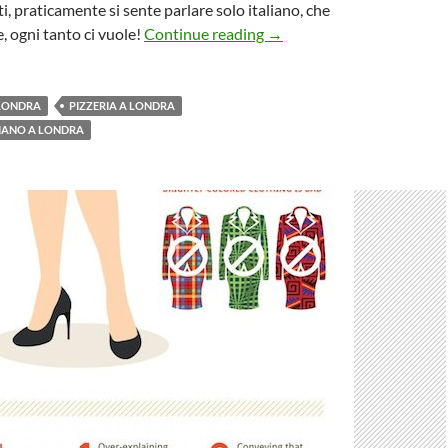
ti, praticamente si sente parlare solo italiano, che
Franco Manca – Pizzeria a
, ogni tanto ci vuole!
Continue reading
→
LONDRA
PIZZERIA A LONDRA
LIANO A LONDRA