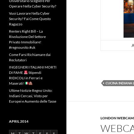
Universitario Scegliere Per
Operare Nella Cyber Security?
Vuoi Lavorare Nella Cyber
Security? Fai Come Questo
Ragazzo
Renters Right Bill – La
Rivoluzione Del Settore
Privato Immobiliare!
A
#regnounito #uk
Come Farsi Richiamare dai
Reclutatori
INGEGNERI ITALIANI MORTI
DI FAME
Stipendi
RIDICOLI in Ferrari e
Maserati!
CUCINA INDIANA
Ultime Notizie Regno Unito:
Indiani Cercasi, Visto per
Europei e Aumento delle Tasse
LONDON WEBCAM
APRIL 2014
WEBCA
M
T
W
T
F
S
S