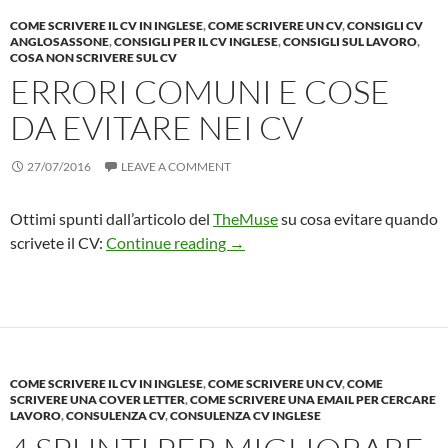
COME SCRIVERE IL CV IN INGLESE
,
COME SCRIVERE UN CV
,
CONSIGLI CV
ANGLOSASSONE
,
CONSIGLI PER IL CV INGLESE
,
CONSIGLI SUL LAVORO
,
COSA NON SCRIVERE SUL CV
ERRORI COMUNI E COSE
DA EVITARE NEI CV
27/07/2016
LEAVE A COMMENT
Ottimi spunti dall’articolo del
TheMuse
su cosa evitare quando
Errori comuni e cose da evitare 
scrivete il CV:
Continue reading
→
COME SCRIVERE IL CV IN INGLESE
,
COME SCRIVERE UN CV
,
COME
SCRIVERE UNA COVER LETTER
,
COME SCRIVERE UNA EMAIL PER CERCARE
LAVORO
,
CONSULENZA CV
,
CONSULENZA CV INGLESE