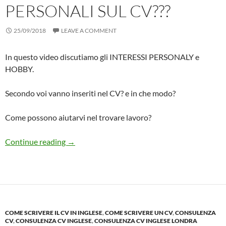
PERSONALI SUL CV???
25/09/2018
LEAVE A COMMENT
In questo video discutiamo gli INTERESSI PERSONALY e
HOBBY.
Secondo voi vanno inseriti nel CV? e in che modo?
Come possono aiutarvi nel trovare lavoro?
Scrittura CV: ma servono gli INTERESSI PERS
Continue reading
→
COME SCRIVERE IL CV IN INGLESE
,
COME SCRIVERE UN CV
,
CONSULENZA
CV
,
CONSULENZA CV INGLESE
,
CONSULENZA CV INGLESE LONDRA