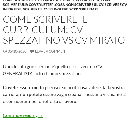
SCRIVERE UNA COVER LETTER
,
COSA NON SCRIVERE SUL CV
,
SCRIVERE CV
IN INGLESE
,
SCRIVERE IL CV IN INGLESE
,
SCRIVERE UNA CL
COME SCRIVERE IL
CURRICULUM: CV
SPEZZATINO VS CV MIRATO
05/10/2020
LEAVE A COMMENT
Uno dei piu grossi errori e’ quello di scrivere un CV
GENERALISTA, io lo chiamo spezzatino.
Dovete essere molto precisi e sicuri di cosa volete dalla vostra
carriera, non potete essere vaghi e banali, nessuno vi chiamera’
o considerera’ per un’offerta di lavoro.
Come Scrivere il Curriculum: CV Spezzatino V
Continue reading
→