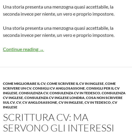
Una storia presenta una menzogna quasi accettabile, la
seconda invece per niente, un vero e proprio impostore.
Una storia presenta una menzogna quasi accettabile, la
seconda invece per niente, un vero e proprio impostore.
FALSIFICARE il CV per trovare Lavoro – Senti
Continue reading
→
COME MIGLIORARE IL CV
,
COME SCRIVERE IL CV IN INGLESE
,
COME
SCRIVERE UN CV
,
CONSIGLI CV ANGLOSASSONE
,
CONSIGLI PER IL CV
INGLESE
,
CONSULENZA CV
,
CONSULENZA CV IN TEDESCO
,
CONSULENZA
CV INGLESE
,
CONSULENZA CV INGLESE LONDRA
,
COSA NON SCRIVERE
SUL CV
,
CV
,
CV ANGLOSASSONE
,
CV IN INGLESE
,
CV IN TEDESCO
,
CV
INGLESE
SCRITTURA CV: MA
SERVONO GLI INTERESSI