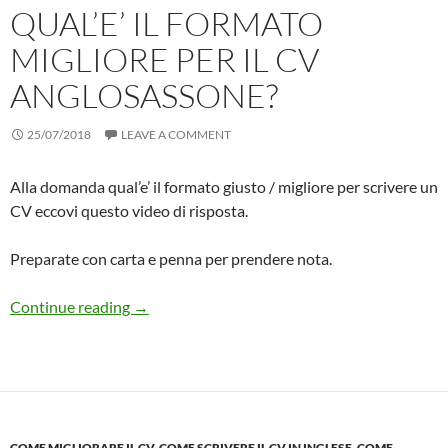
QUAL’E’ IL FORMATO
MIGLIORE PER IL CV
ANGLOSASSONE?
25/07/2018
LEAVE A COMMENT
Alla domanda qual’e’ il formato giusto / migliore per scrivere un
CV eccovi questo video di risposta.
Preparate con carta e penna per prendere nota.
Qual’e’ il formato MIGLIORE per il CV Anglos
Continue reading
→
COME MIGLIORARE IL CV
,
COME SCRIVERE IL CV IN INGLESE
,
COME