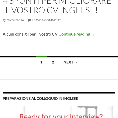
4 SPUNTI PER MIGLIORARE
IL VOSTRO CV INGLESE!
26/04/2016
LEAVE A COMMENT
4 spunti per mi
Alcuni consigli per il vostro CV
Continue reading
→
Posts
1
2
NEXT →
navigation
PREPARAZIONE AL COLLOQUIO IN INGLESE