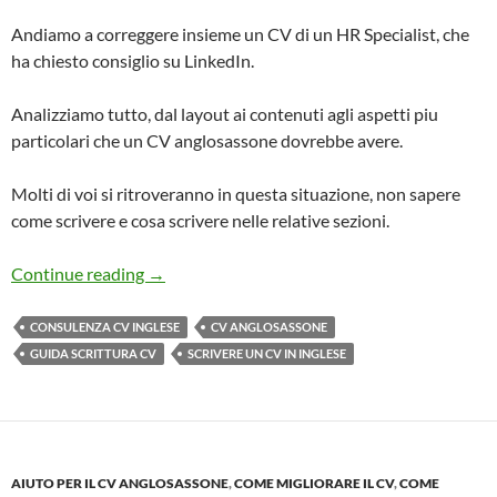
Andiamo a correggere insieme un CV di un HR Specialist, che
ha chiesto consiglio su LinkedIn.
Analizziamo tutto, dal layout ai contenuti agli aspetti piu
particolari che un CV anglosassone dovrebbe avere.
Molti di voi si ritroveranno in questa situazione, non sapere
come scrivere e cosa scrivere nelle relative sezioni.
CV Doctor: Correggiamo insieme questo Curric
Continue reading
→
CONSULENZA CV INGLESE
CV ANGLOSASSONE
GUIDA SCRITTURA CV
SCRIVERE UN CV IN INGLESE
AIUTO PER IL CV ANGLOSASSONE
,
COME MIGLIORARE IL CV
,
COME