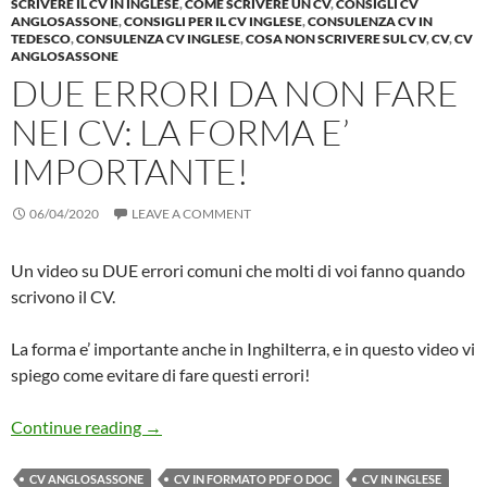
SCRIVERE IL CV IN INGLESE
,
COME SCRIVERE UN CV
,
CONSIGLI CV
ANGLOSASSONE
,
CONSIGLI PER IL CV INGLESE
,
CONSULENZA CV IN
TEDESCO
,
CONSULENZA CV INGLESE
,
COSA NON SCRIVERE SUL CV
,
CV
,
CV
ANGLOSASSONE
DUE ERRORI DA NON FARE
NEI CV: LA FORMA E’
IMPORTANTE!
06/04/2020
LEAVE A COMMENT
Un video su DUE errori comuni che molti di voi fanno quando
scrivono il CV.
La forma e’ importante anche in Inghilterra, e in questo video vi
spiego come evitare di fare questi errori!
Due errori da non fare nei CV: la FORMA e’ im
Continue reading
→
CV ANGLOSASSONE
CV IN FORMATO PDF O DOC
CV IN INGLESE