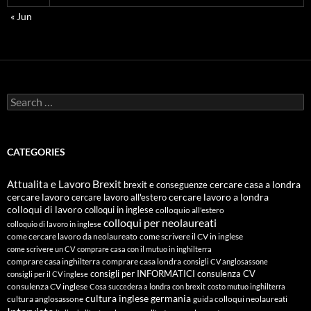
« Jun
Search
for:
CATEGORIES
Attualita e Lavoro
Brexit
cercare casa a londra
brexit e conseguenze
cercare lavoro
cercare lavoro all'estero
cercare lavoro a londra
colloqui di lavoro
colloqui in inglese
colloquio all'estero
colloqui per neolaureati
colloquio di lavoro in inglese
come cercare lavoro da neolaureato
come scrivere il CV in inglese
come scrivere un CV
comprare casa con il mutuo in inghilterra
comprare casa inghilterra
comprare casa londra
consigli CV anglosassone
consigli per INFORMATICI
consulenza CV
consigli per il CV inglese
consulenza CV inglese
Cosa succedera a londra con brexit
costo mutuo inghilterra
cultura inglese
germania
cultura anglosassone
guida colloqui neolaureati