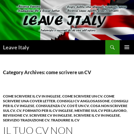
Skip
to
content
Search
Leave Italy
PRIMAR
MENU
Category Archives: come scrivere un CV
COME SCRIVERE IL CV IN INGLESE
,
COME SCRIVERE UN CV
,
COME
SCRIVERE UNA COVER LETTER
,
CONSIGLI CV ANGLOSASSONE
,
CONSIGLI
PER IL CV INGLESE
,
CONSULENZA CV
,
COS'È UN CV
,
COSA NON SCRIVERE
SUL CV
,
CV
,
FORMATO PER IL CV INGLESE
,
MENTIRE SUL CV PER LAVORO
,
REVISIONE CV
,
SCRIVERE CV IN INGLESE
,
SCRIVERE IL CV IN INGLESE
,
SERVIZIO TRADUZIONE CV
,
TRADURRE IL CV
IL TUO CV NON