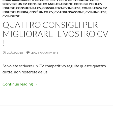
SCRIVERE UN CV
,
CONSIGLI CV ANGLOSASSONE
,
CONSIGLI PER IL CV
INGLESE
,
CONSULENZA CV
,
CONSULENZA CV INGLESE
,
CONSULENZA CV
INGLESE LONDRA
,
COS'È UN CV
,
CV
,
CV ANGLOSASSONE
,
CV IN INGLESE
,
CV INGLESE
QUATTRO CONSIGLI PER
MIGLIORARE IL VOSTRO CV
!
20/03/2018
LEAVE A COMMENT
Se volete scrivere un CV competitivo seguite queste quattro
dritte, non resterete delusi:
Quattro Consigli per migliorare il vostro CV !
Continue reading
→