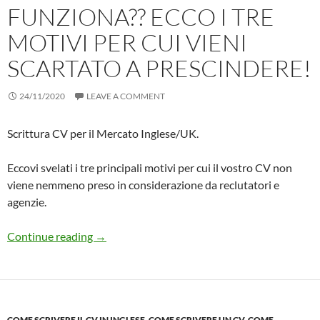
FUNZIONA?? ECCO I TRE
MOTIVI PER CUI VIENI
SCARTATO A PRESCINDERE!
24/11/2020
LEAVE A COMMENT
Scrittura CV per il Mercato Inglese/UK.
Eccovi svelati i tre principali motivi per cui il vostro CV non
viene nemmeno preso in considerazione da reclutatori e
agenzie.
Il tuo CV non Funziona?? ecco i TRE motivi pe
Continue reading
→
COME SCRIVERE IL CV IN INGLESE
,
COME SCRIVERE UN CV
,
COME