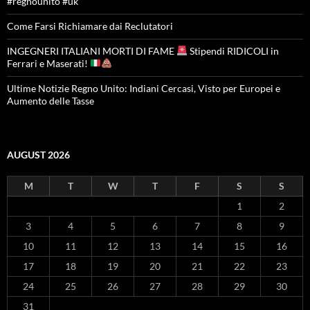
#regnounito #uk
Come Farsi Richiamare dai Reclutatori
INGEGNERI ITALIANI MORTI DI FAME
Stipendi RIDICOLI in
Ferrari e Maserati!
Ultime Notizie Regno Unito: Indiani Cercasi, Visto per Europei e
Aumento delle Tasse
AUGUST 2026
M
T
W
T
F
S
S
1
2
3
4
5
6
7
8
9
10
11
12
13
14
15
16
17
18
19
20
21
22
23
24
25
26
27
28
29
30
31