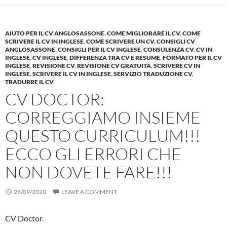
AIUTO PER IL CV ANGLOSASSONE
,
COME MIGLIORARE IL CV
,
COME
SCRIVERE IL CV IN INGLESE
,
COME SCRIVERE UN CV
,
CONSIGLI CV
ANGLOSASSONE
,
CONSIGLI PER IL CV INGLESE
,
CONSULENZA CV
,
CV IN
INGLESE
,
CV INGLESE
,
DIFFERENZA TRA CV E RESUME
,
FORMATO PER IL CV
INGLESE
,
REVISIONE CV
,
REVISIONE CV GRATUITA
,
SCRIVERE CV IN
INGLESE
,
SCRIVERE IL CV IN INGLESE
,
SERVIZIO TRADUZIONE CV
,
TRADURRE IL CV
CV DOCTOR:
CORREGGIAMO INSIEME
QUESTO CURRICULUM!!!
ECCO GLI ERRORI CHE
NON DOVETE FARE!!!
28/09/2020
LEAVE A COMMENT
CV Doctor.