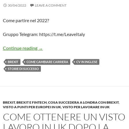
30/04/2022
LEAVE A COMMENT
Come partire nel 2022?
Gruppo Telegram: https://t.me/LeaveItaly
Come Lasciare L’Italia nel 2022 – Dove Andar
Continue reading
→
BREXIT
COME CAMBIARE CARRIERA
CV IN INGLESE
STORIE DI SUCCESSO
BREXIT
,
BREXIT E FINTECH
,
COSA SUCCEDERA A LONDRA CON BREXIT
,
VISTO A PUNTI PER EUROPEI IN UK
,
VISTO PER LAVORARE IN UK
COME OTTENERE UN VISTO
LAVORO IN UK DOPO LA