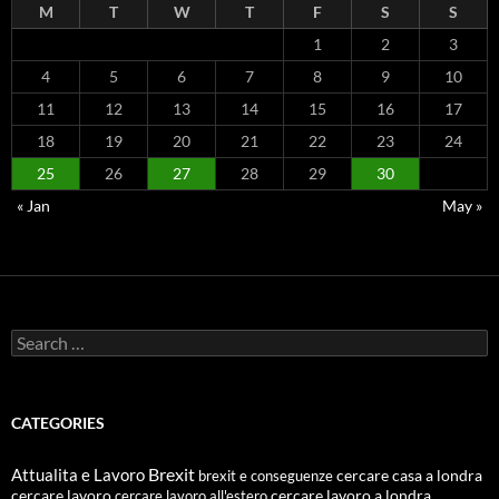
M
T
W
T
F
S
S
1
2
3
4
5
6
7
8
9
10
11
12
13
14
15
16
17
18
19
20
21
22
23
24
25
26
27
28
29
30
« Jan
May »
Search
for:
CATEGORIES
Attualita e Lavoro
Brexit
cercare casa a londra
brexit e conseguenze
cercare lavoro
cercare lavoro all'estero
cercare lavoro a londra