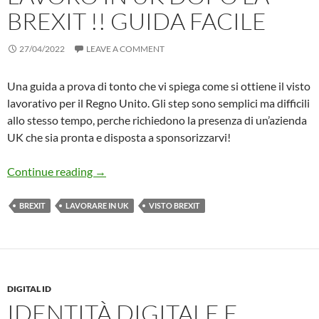
BREXIT !! GUIDA FACILE
27/04/2022
LEAVE A COMMENT
Una guida a prova di tonto che vi spiega come si ottiene il visto
lavorativo per il Regno Unito. Gli step sono semplici ma difficili
allo stesso tempo, perche richiedono la presenza di un’azienda
UK che sia pronta e disposta a sponsorizzarvi!
Come Ottenere Un Visto Lavoro in UK dopo l
Continue reading
→
BREXIT
LAVORARE IN UK
VISTO BREXIT
DIGITAL ID
IDENTITÀ DIGITALE E