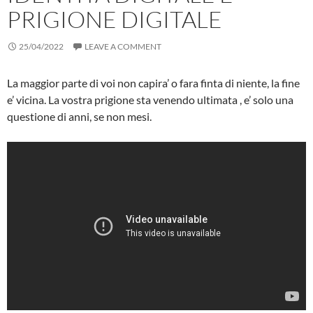
PRIGIONE DIGITALE
25/04/2022
LEAVE A COMMENT
La maggior parte di voi non capira’ o fara finta di niente, la fine
e’ vicina. La vostra prigione sta venendo ultimata , e’ solo una
questione di anni, se non mesi.