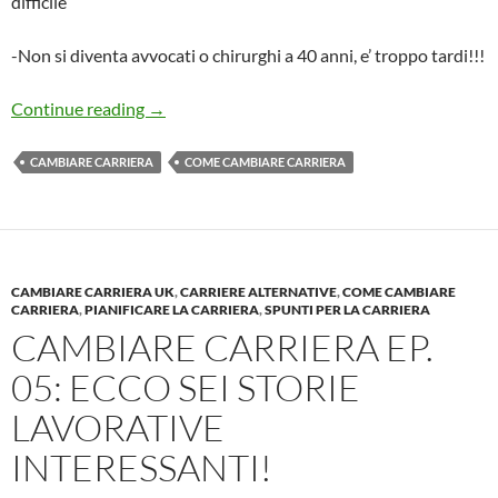
difficile
-Non si diventa avvocati o chirurghi a 40 anni, e’ troppo tardi!!!
Cambiare Carriera Ep. 06: non posso scegliere 
Continue reading
→
CAMBIARE CARRIERA
COME CAMBIARE CARRIERA
CAMBIARE CARRIERA UK
,
CARRIERE ALTERNATIVE
,
COME CAMBIARE
CARRIERA
,
PIANIFICARE LA CARRIERA
,
SPUNTI PER LA CARRIERA
CAMBIARE CARRIERA EP.
05: ECCO SEI STORIE
LAVORATIVE
INTERESSANTI!