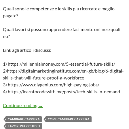
Quali sono le competenze e le skills piu ricercate e meglio
pagate?
Quali lavori si possono apprendere facilmente online e quali
no?
Link agli articoli discussi:
1) https://millennialmoney.com/5-essential-future-skills/
2)https://digitalmarketinginstitute.com/en-gb/blog/6-digital-
skills-that-will-future-proof-a-workforce
3) https://www.diygenius.com/high-paying-jobs/
4) https://learntocodewith.me/posts/tech-skills-in-demand
Cambiare Carriera Ep. 04: Gli Impieghi del 
Continue reading
→
CAMBIARE CARRIERA
COME CAMBIARE CARRIERA
LAVORI PIU RICHIESTI