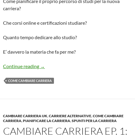
Come pianificare il proprio percorso di studi per la nuova
carriera?
Che corsi online e certificazioni studiare?
Quanto tempo dedicare allo studio?
E’ davvero la materia che fa per me?
Cambiare Carriera Ep. 2: il PIANO DI STUDI p
Continue reading
→
COME CAMBIARE CARRIERA
CAMBIARE CARRIERA UK
,
CARRIERE ALTERNATIVE
,
COME CAMBIARE
CARRIERA
,
PIANIFICARE LA CARRIERA
,
SPUNTI PER LA CARRIERA
CAMBIARE CARRIERA EP. 1: