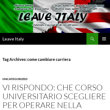
Skip
to
content
Search
Leave Italy
PRIMAR
MENU
Tag Archives: come cambiare carriera
UNCATEGORIZED
VI RISPONDO: CHE CORSO
UNIVERSITARIO SCEGLIERE
PER OPERARE NELLA