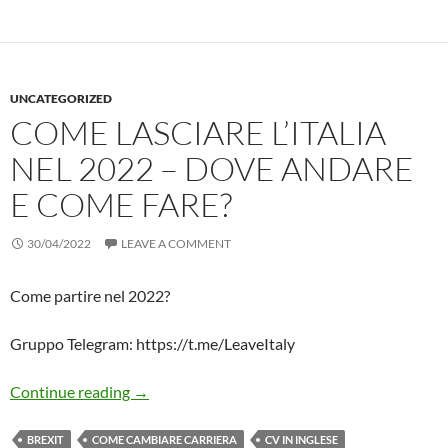
UNCATEGORIZED
COME LASCIARE L’ITALIA
NEL 2022 – DOVE ANDARE
E COME FARE?
30/04/2022
LEAVE A COMMENT
Come partire nel 2022?
Gruppo Telegram: https://t.me/LeaveItaly
Come Lasciare L’Italia nel 2022 – Dove Andar
Continue reading
→
BREXIT
COME CAMBIARE CARRIERA
CV IN INGLESE