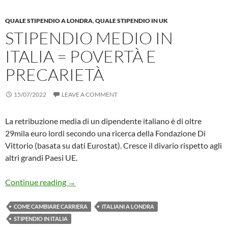
QUALE STIPENDIO A LONDRA
,
QUALE STIPENDIO IN UK
STIPENDIO MEDIO IN
ITALIA = POVERTÀ E
PRECARIETÀ
15/07/2022
LEAVE A COMMENT
La retribuzione media di un dipendente italiano è di oltre
29mila euro lordi secondo una ricerca della Fondazione Di
Vittorio (basata su dati Eurostat). Cresce il divario rispetto agli
altri grandi Paesi UE.
Stipendio Medio in Italia = Povertà e Precarie
Continue reading
→
COME CAMBIARE CARRIERA
ITALIANI A LONDRA
STIPENDIO IN ITALIA