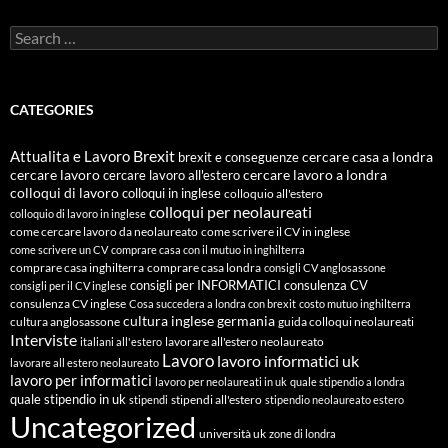
Search
for:
CATEGORIES
Attualita e Lavoro
Brexit
cercare casa a londra
brexit e conseguenze
cercare lavoro
cercare lavoro all'estero
cercare lavoro a londra
colloqui di lavoro
colloqui in inglese
colloquio all'estero
colloqui per neolaureati
colloquio di lavoro in inglese
come cercare lavoro da neolaureato
come scrivere il CV in inglese
come scrivere un CV
comprare casa con il mutuo in inghilterra
comprare casa inghilterra
comprare casa londra
consigli CV anglosassone
consigli per INFORMATICI
consulenza CV
consigli per il CV inglese
consulenza CV inglese
Cosa succedera a londra con brexit
costo mutuo inghilterra
cultura inglese
germania
cultura anglosassone
guida colloqui neolaureati
Interviste
lavorare all'estero neolaureato
italiani all'estero
Lavoro
lavoro informatici uk
lavorare all estero neolaureato
lavoro per informatici
lavoro per neolaureati in uk
quale stipendio a londra
quale stipendio in uk
stipendi all'estero
stipendi
stipendio neolaureato estero
Uncategorized
università uk
zone di londra