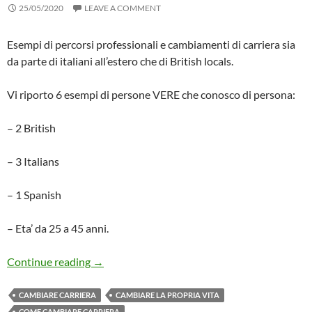
25/05/2020
LEAVE A COMMENT
Esempi di percorsi professionali e cambiamenti di carriera sia
da parte di italiani all’estero che di British locals.
Vi riporto 6 esempi di persone VERE che conosco di persona:
– 2 British
– 3 Italians
– 1 Spanish
– Eta’ da 25 a 45 anni.
Cambiare Carriera Ep. 05: Ecco Sei Storie Lavo
Continue reading
→
CAMBIARE CARRIERA
CAMBIARE LA PROPRIA VITA
COME CAMBIARE CARRIERA