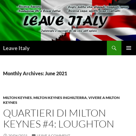
Skip
to
content
Search
Leave Italy
PRIMAR
MENU
Monthly Archives: June 2021
MILTON KEYNES
,
MILTON KEYNES INGHILTERRA
,
VIVERE A MILTON
KEYNES
QUARTIERI DI MILTON
KEYNES #4: LOUGHTON
20/06/2021
LEAVE A COMMENT