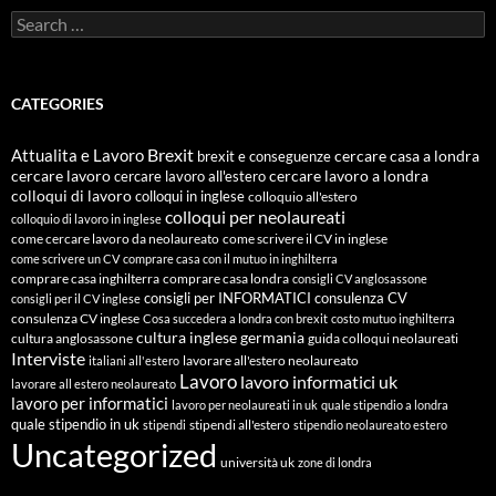
Search
for:
CATEGORIES
Attualita e Lavoro
Brexit
cercare casa a londra
brexit e conseguenze
cercare lavoro
cercare lavoro all'estero
cercare lavoro a londra
colloqui di lavoro
colloqui in inglese
colloquio all'estero
colloqui per neolaureati
colloquio di lavoro in inglese
come cercare lavoro da neolaureato
come scrivere il CV in inglese
come scrivere un CV
comprare casa con il mutuo in inghilterra
comprare casa inghilterra
comprare casa londra
consigli CV anglosassone
consigli per INFORMATICI
consulenza CV
consigli per il CV inglese
consulenza CV inglese
Cosa succedera a londra con brexit
costo mutuo inghilterra
cultura inglese
germania
cultura anglosassone
guida colloqui neolaureati
Interviste
lavorare all'estero neolaureato
italiani all'estero
Lavoro
lavoro informatici uk
lavorare all estero neolaureato
lavoro per informatici
lavoro per neolaureati in uk
quale stipendio a londra
quale stipendio in uk
stipendi all'estero
stipendi
stipendio neolaureato estero
Uncategorized
università uk
zone di londra