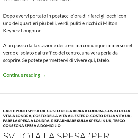
Dopo avervi portato in postacci e’ ora di rifarci gli occhi con
uno dei quartieri piu belli, verdi, puliti e ricchi di Milton
Keynes: Loughton.
A un passo dalla stazione dei treni ma comunque immerso nel
verde e isolato dal traffico del centro, una vera perla da
scoprire. Se potete permettervi di vivere qui, fatelo!
Quartieri di Milton Keynes #4: Loughton
Continue reading
→
CARTE PUNTI SPESA UK
,
COSTO DELLA BIRRA A LONDRA
,
COSTO DELLA
VITA A LONDRA
,
COSTO DELLA VITA ALL'ESTERO
,
COSTO DELLA VITA UK
,
FARE LA SPESA A LONDRA
,
RISPARMIARE SULLA SPESA IN UK
,
TESCO
CONSEGNA SPESA A DOMICILIO
SVUOTA LA SPESA (PER