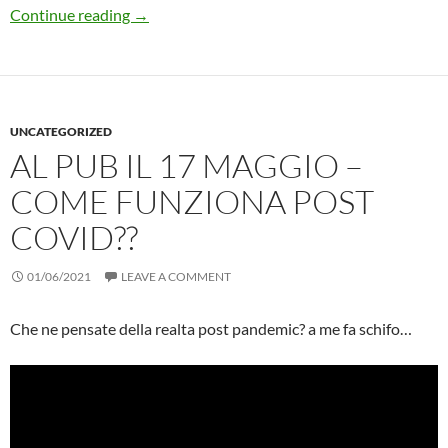
Risorse per Studiare e Passare Security+ 501 
Continue reading
→
UNCATEGORIZED
AL PUB IL 17 MAGGIO –
COME FUNZIONA POST
COVID??
01/06/2021
LEAVE A COMMENT
Che ne pensate della realta post pandemic? a me fa schifo…