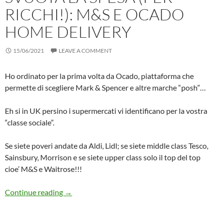
RICCHI!): M&S E OCADO
HOME DELIVERY
15/06/2021
LEAVE A COMMENT
Ho ordinato per la prima volta da Ocado, piattaforma che
permette di scegliere Mark & Spencer e altre marche “posh”…
Eh si in UK persino i supermercati vi identificano per la vostra
“classe sociale”.
Se siete poveri andate da Aldi, Lidl; se siete middle class Tesco,
Sainsbury, Morrison e se siete upper class solo il top del top
cioe’ M&S e Waitrose!!!
Svuota la Spesa (Per Ricchi!): M&S e Ocado H
Continue reading
→