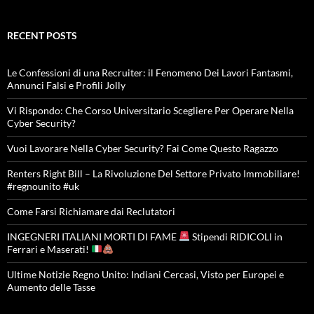
RECENT POSTS
Le Confessioni di una Recruiter: il Fenomeno Dei Lavori Fantasmi,
Annunci Falsi e Profili Jolly
Vi Rispondo: Che Corso Universitario Scegliere Per Operare Nella
Cyber Security?
Vuoi Lavorare Nella Cyber Security? Fai Come Questo Ragazzo
Renters Right Bill – La Rivoluzione Del Settore Privato Immobiliare!
#regnounito #uk
Come Farsi Richiamare dai Reclutatori
INGEGNERI ITALIANI MORTI DI FAME
Stipendi RIDICOLI in
Ferrari e Maserati!
Ultime Notizie Regno Unito: Indiani Cercasi, Visto per Europei e
Aumento delle Tasse