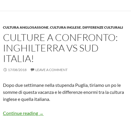
CULTURA ANGLOSASSONE
,
CULTURA INGLESE
,
DIFFERENZE CULTURALI
CULTURE A CONFRONTO:
INGHILTERRA VS SUD
ITALIA!
17/08/2018
LEAVE A COMMENT
Dopo due settimane nella stupenda Puglia, tiriamo un po le
somme di questa vacanza e le differenze enormi tra la cultura
inglese e quella italiana.
Culture a Confronto: INGHILTERRA vs SUD I
Continue reading
→