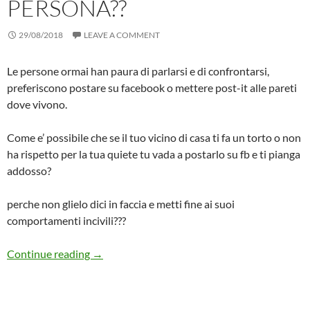
PERSONA??
29/08/2018
LEAVE A COMMENT
Le persone ormai han paura di parlarsi e di confrontarsi,
preferiscono postare su facebook o mettere post-it alle pareti
dove vivono.
Come e’ possibile che se il tuo vicino di casa ti fa un torto o non
ha rispetto per la tua quiete tu vada a postarlo su fb e ti pianga
addosso?
perche non glielo dici in faccia e metti fine ai suoi
comportamenti incivili???
VICINI DI CASA: perche ci si LAMENTA su FB
Continue reading
→