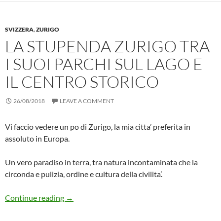
SVIZZERA
,
ZURIGO
LA STUPENDA ZURIGO TRA
I SUOI PARCHI SUL LAGO E
IL CENTRO STORICO
26/08/2018
LEAVE A COMMENT
Vi faccio vedere un po di Zurigo, la mia citta’ preferita in
assoluto in Europa.
Un vero paradiso in terra, tra natura incontaminata che la
circonda e pulizia, ordine e cultura della civilita’.
La stupenda Zurigo tra i suoi parchi sul lago e i
Continue reading
→