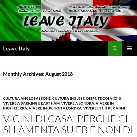
Skip
to
content
Search
Leave Italy
PRIMAR
MENU
Monthly Archives: August 2018
CULTURA ANGLOSASSONE
,
CULTURA INGLESE
,
DISPUTE COI VICINI
,
VIVERE A BARKING E EAST HAM
,
VIVERE A LONDRA
,
VIVERE IN
INGHILTERRA
,
VIVERE IN UK NON A LONDRA
,
VIVERE IN UK PER ANNI
VICINI DI CASA: PERCHE CI
SI LAMENTA SU FB E NON DI