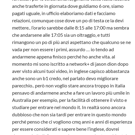
anche trasferte in giornata dove guidiamo 6 ore, siamo
pagati uguale, in ufficio elaboriamo dati e facciamo
relazioni, comunque cose dove un po di testa ce la devi
mettere.. l’orario sarebbe dalle 8:15 alle 17:00 ma sembra
che andarsene alle 17:05 sia un oltraggio, e tutti
rimangono un po di più anzi aspettano che qualcuno se ne
vada per non essere i primi, assurdo … io tendo ad
andarmene appena finisco perché ho anche vita. al
momento mi sono iscritto a network+ di jason dion dopo
aver visto alcuni tuoi video, in inglese capisco abbastanza
anche sono un b1 credo, nel parlato devo migliorare
parecchio.. però non voglio stare ancora troppo in italia
pensavo di andarmene anche a fare un lavoro più umile in
Australia per esempio, per la facilità di ottenere il visto e
studiare per entrare nel mondo it. In realtà sono ancora
dubbioso che non sia tardi per entrare in questo mondo
perché penso che ci vogliono cmq anni e anni di esperienza
per essere considerati e sapere bene l’inglese, dovrei