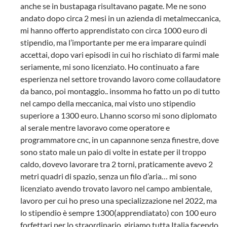
anche se in bustapaga risultavano pagate. Me ne sono
andato dopo circa 2 mesi in un azienda di metalmeccanica,
mi hanno offerto apprendistato con circa 1000 euro di
stipendio, ma l’importante per me era imparare quindi
accettai, dopo vari episodi in cui ho rischiato di farmi male
seriamente, mi sono licenziato. Ho continuato a fare
esperienza nel settore trovando lavoro come collaudatore
da banco, poi montaggio.. insomma ho fatto un po di tutto
nel campo della meccanica, mai visto uno stipendio
superiore a 1300 euro. Lhanno scorso mi sono diplomato
al serale mentre lavoravo come operatore e
programmatore cnc, in un capannone senza finestre, dove
sono stato male un paio di volte in estate per il troppo
caldo, dovevo lavorare tra 2 torni, praticamente avevo 2
metri quadri di spazio, senza un filo d’aria… mi sono
licenziato avendo trovato lavoro nel campo ambientale,
lavoro per cui ho preso una specializzazione nel 2022, ma
lo stipendio è sempre 1300(apprendiatato) con 100 euro
forfettari per lo straordinario, giriamo tutta Italia facendo