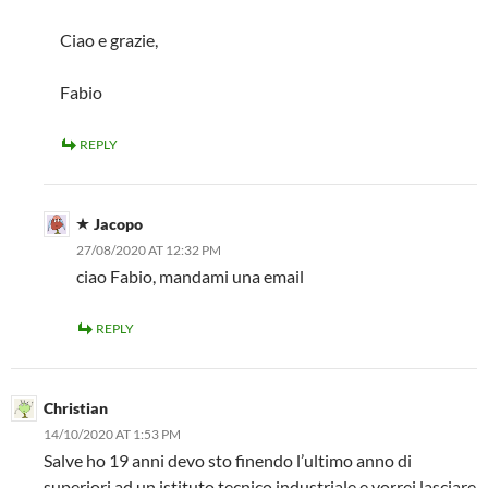
Ciao e grazie,
Fabio
REPLY
Jacopo
27/08/2020 AT 12:32 PM
ciao Fabio, mandami una email
REPLY
Christian
14/10/2020 AT 1:53 PM
Salve ho 19 anni devo sto finendo l’ultimo anno di
superiori ad un istituto tecnico industriale e vorrei lasciare