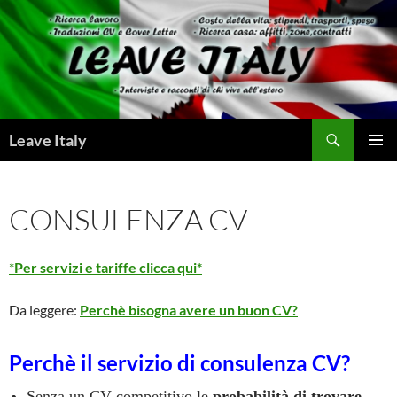
Skip
to
content
Search
Leave Italy
PRIMAR
MENU
CONSULENZA CV
*
Per servizi e tariffe
clicca qui
*
Da leggere:
Perchè bisogna avere un buon CV?
Perchè il servizio di consulenza CV?
Senza un CV competitivo le
probabilità di trovare