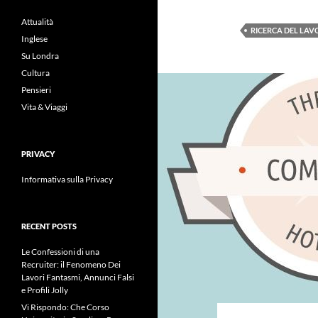
Attualità
RICERCA DEL LAV
Inglese
Su Londra
Cultura
Pensieri
Vita & Viaggi
PRIVACY
Informativa sulla Privacy
RECENT POSTS
Le Confessioni di una
Recruiter: il Fenomeno Dei
Lavori Fantasmi, Annunci Falsi
e Profili Jolly
Vi Rispondo: Che Corso