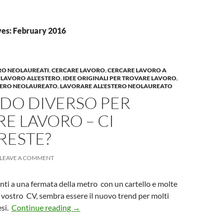
es: February 2016
RO NEOLAUREATI
,
CERCARE LAVORO
,
CERCARE LAVORO A
 LAVORO ALL'ESTERO
,
IDEE ORIGINALI PER TROVARE LAVORO
,
TERO NEOLAUREATO
,
LAVORARE ALL'ESTERO NEOLAUREATO
DO DIVERSO PER
E LAVORO – CI
RESTE?
LEAVE A COMMENT
ti a una fermata della metro con un cartello e molte
 vostro CV, sembra essere il nuovo trend per molti
Un modo diverso per trovare lavoro – ci pro
esi.
Continue reading
→