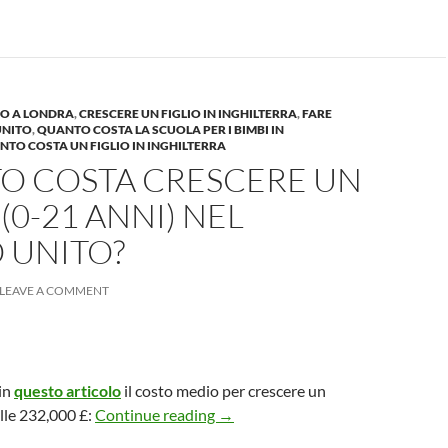
IO A LONDRA
,
CRESCERE UN FIGLIO IN INGHILTERRA
,
FARE
UNITO
,
QUANTO COSTA LA SCUOLA PER I BIMBI IN
TO COSTA UN FIGLIO IN INGHILTERRA
O COSTA CRESCERE UN
 (0-21 ANNI) NEL
 UNITO?
LEAVE A COMMENT
in
questo articolo
il costo medio per crescere un
Quanto costa crescere un figlio (
sulle 232,000 £:
Continue reading
→