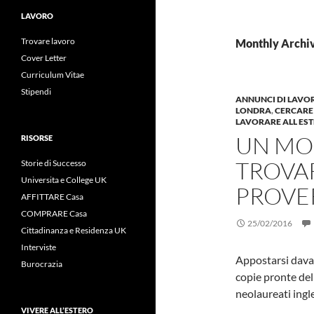
LAVORO
Trovare lavoro
Monthly Archiv
Cover Letter
Curriculum Vitae
Stipendi
ANNUNCI DI LAVO
LONDRA
,
CERCARE
LAVORARE ALL ES
UN MO
RISORSE
TROVAR
Storie di Successo
Universita e College UK
PROVE
AFFITTARE Casa
COMPRARE Casa
25/02/2016
Cittadinanza e Residenza UK
Interviste
Appostarsi davan
Burocrazia
copie pronte del
neolaureati ingl
VIVERE ALL’ESTERO