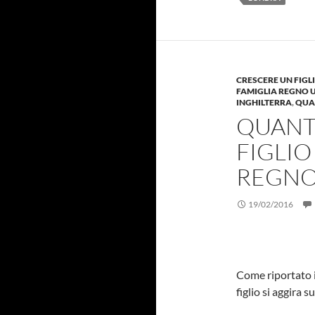
CRESCERE UN FIGL
FAMIGLIA REGNO 
INGHILTERRA
,
QUAN
QUANT
FIGLIO
REGNO
19/02/2016
Come riportato 
figlio si aggira 