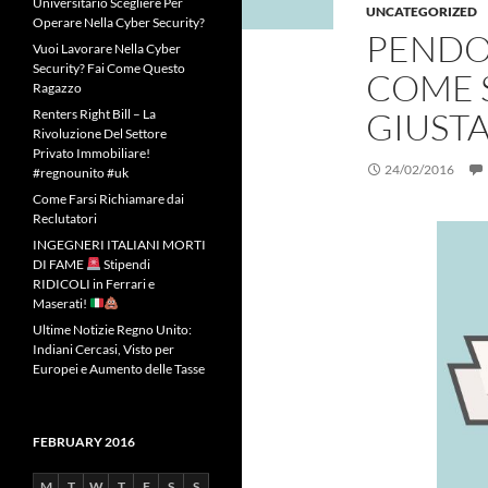
Universitario Scegliere Per
UNCATEGORIZED
Operare Nella Cyber Security?
PENDO
Vuoi Lavorare Nella Cyber
Security? Fai Come Questo
COME S
Ragazzo
GIUST
Renters Right Bill – La
Rivoluzione Del Settore
Privato Immobiliare!
24/02/2016
#regnounito #uk
Come Farsi Richiamare dai
Reclutatori
INGEGNERI ITALIANI MORTI
DI FAME
Stipendi
RIDICOLI in Ferrari e
Maserati!
Ultime Notizie Regno Unito:
Indiani Cercasi, Visto per
Europei e Aumento delle Tasse
FEBRUARY 2016
M
T
W
T
F
S
S