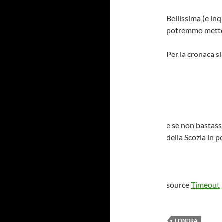
Bellissima (e in
potremmo metter
Per la cronaca si
e se non bastass
della Scozia in 
source
Timeout
LONDRA