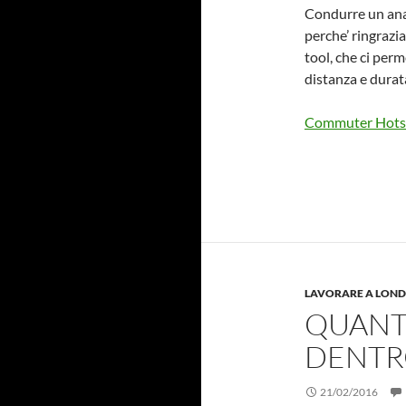
Condurre un anali
perche’ ringrazi
tool, che ci perme
distanza e durat
Commuter Hots
LAVORARE A LON
QUANTE
DENTR
21/02/2016