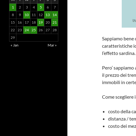
1
2
3
4
5
6
7
8
9
10
11
12
13
14
15
16
17
18
19
20
21
22
23
24
25
26
27
28
29
Sappiamo bene c
caratteristiche i
« Jan
Mar »
l’effetto sardina.
Pero’ sappiamo a
il prezzo dei tre
immobili in cert
Come scegliere i
costo della c
distanza / te
costo dei mez