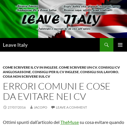
Skip
to
content
Search
Leave Italy
PRIMAR
MENU
COME SCRIVERE IL CV IN INGLESE
,
COME SCRIVERE UN CV
,
CONSIGLI CV
ANGLOSASSONE
,
CONSIGLI PER IL CV INGLESE
,
CONSIGLI SUL LAVORO
,
COSA NON SCRIVERE SUL CV
ERRORI COMUNI E COSE
DA EVITARE NEI CV
27/07/2016
JACOPO
LEAVE A COMMENT
Ottimi spunti dall’articolo del
TheMuse
su cosa evitare quando