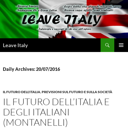
Skip
to
content
Search
Leave Italy
PRIMAR
MENU
Daily Archives: 20/07/2016
IL FUTURO DELL'ITALIA
,
PREVISIONI SUL FUTURO E SULLA SOCIETÀ
IL FUTURO DELL’ITALIA E
DEGLI ITALIANI
(MONTANELLI)