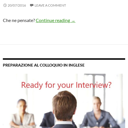
20/07/2016
LEAVE A COMMENT
Il futuro dell’Italia e degli ita
Che ne pensate?
Continue reading
→
PREPARAZIONE AL COLLOQUIO IN INGLESE