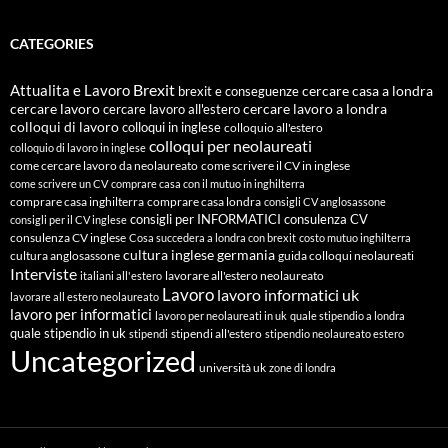
CATEGORIES
Attualita e Lavoro
Brexit
cercare casa a londra
brexit e conseguenze
cercare lavoro
cercare lavoro all'estero
cercare lavoro a londra
colloqui di lavoro
colloqui in inglese
colloquio all'estero
colloqui per neolaureati
colloquio di lavoro in inglese
come cercare lavoro da neolaureato
come scrivere il CV in inglese
come scrivere un CV
comprare casa con il mutuo in inghilterra
comprare casa inghilterra
comprare casa londra
consigli CV anglosassone
consigli per INFORMATICI
consulenza CV
consigli per il CV inglese
consulenza CV inglese
Cosa succedera a londra con brexit
costo mutuo inghilterra
cultura inglese
germania
cultura anglosassone
guida colloqui neolaureati
Interviste
lavorare all'estero neolaureato
italiani all'estero
Lavoro
lavoro informatici uk
lavorare all estero neolaureato
lavoro per informatici
lavoro per neolaureati in uk
quale stipendio a londra
quale stipendio in uk
stipendi all'estero
stipendi
stipendio neolaureato estero
Uncategorized
università uk
zone di londra