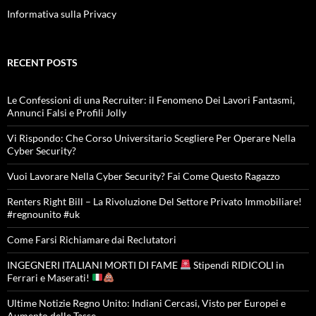
Informativa sulla Privacy
RECENT POSTS
Le Confessioni di una Recruiter: il Fenomeno Dei Lavori Fantasmi,
Annunci Falsi e Profili Jolly
Vi Rispondo: Che Corso Universitario Scegliere Per Operare Nella
Cyber Security?
Vuoi Lavorare Nella Cyber Security? Fai Come Questo Ragazzo
Renters Right Bill – La Rivoluzione Del Settore Privato Immobiliare!
#regnounito #uk
Come Farsi Richiamare dai Reclutatori
INGEGNERI ITALIANI MORTI DI FAME
Stipendi RIDICOLI in
Ferrari e Maserati!
Ultime Notizie Regno Unito: Indiani Cercasi, Visto per Europei e
Aumento delle Tasse