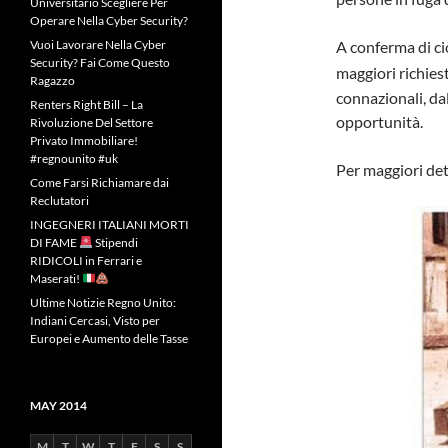
Universitario Scegliere Per
Operare Nella Cyber Security?
Vuoi Lavorare Nella Cyber
A conferma di ci
Security? Fai Come Questo
maggiori richiest
Ragazzo
connazionali, da
Renters Right Bill – La
opportunità.
Rivoluzione Del Settore
Privato Immobiliare!
#regnounito #uk
Per maggiori dett
Come Farsi Richiamare dai
Reclutatori
INGEGNERI ITALIANI MORTI
DI FAME
Stipendi
RIDICOLI in Ferrari e
Maserati!
Ultime Notizie Regno Unito:
Indiani Cercasi, Visto per
Europei e Aumento delle Tasse
MAY 2014
M
T
W
T
F
S
S