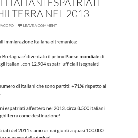
I ITALIANI ESPATRIATI
HILTERRA NEL 2013
JACOPO
LEAVE A COMMENT
ll’immigrazione italiana oltremanica:
 Bretagna e’ diventato il
primo Paese mondiale
di
li italiani, con 12.904 espatri ufficiali (segnalati
umero di italiani che sono partiti:
+71%
rispetto ai
.
ni espatriati all’estero nel 2013, circa 8.500 italiani
nghilterra come destinazione!
riati del 2011 siamo ormai giunti a quasi 100.000
da un paese dalla deriva!