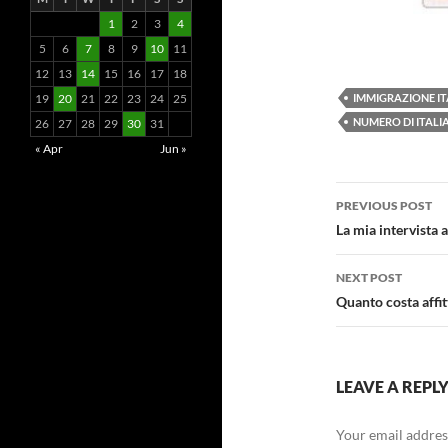
1
2
3
4
5
6
7
8
9
10
11
12
13
14
15
16
17
18
19
20
21
22
23
24
25
IMMIGRAZIONE I
NUMERO DI ITALIA
26
27
28
29
30
31
« Apr
Jun »
Post
PREVIOUS POST
navigatio
La mia intervista 
NEXT POST
Quanto costa affi
LEAVE A REPL
Your email address