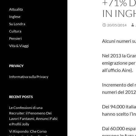
+71% D
Attualità
IN ING
Inglese
Su Londra
20/05/2014
Cultura
Pensieri
Alcuni numeri su
Vita & Viaggi
Nel 2013 la Gran
emigrazione per g
PRIVACY
all’ufficio Aire).
Informativa sulla Privacy
Incremento del n
numeri del 2012
RECENT POSTS
Dei 94.000 italia
Le Confessioni di una
Recruiter: il Fenomeno Dei
hanno scelto l’I
Lavori Fantasmi, Annunci Falsi
e Profili Jolly
Dai 60.000 espat
Vi Rispondo: Che Corso
persone in fuga 