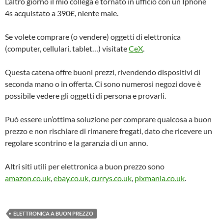
L’altro giorno il mio collega è tornato in ufficio con un Iphone
4s acquistato a 390£, niente male.
Se volete comprare (o vendere) oggetti di elettronica
(computer, cellulari, tablet…) visitate
CeX
.
Questa catena offre buoni prezzi, rivendendo dispositivi di
seconda mano o in offerta. Ci sono numerosi negozi dove è
possibile vedere gli oggetti di persona e provarli.
Può essere un’ottima soluzione per comprare qualcosa a buon
prezzo e non rischiare di rimanere fregati, dato che ricevere un
regolare scontrino e la garanzia di un anno.
Altri siti utili per elettronica a buon prezzo sono
amazon.co.uk
,
ebay.co.uk
,
currys.co.uk
,
pixmania.co.uk
.
ELETTRONICA A BUON PREZZO