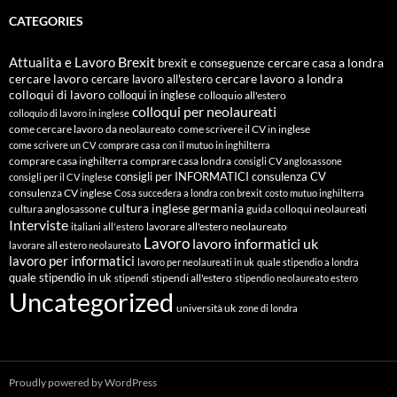
CATEGORIES
Attualita e Lavoro
Brexit
cercare casa a londra
brexit e conseguenze
cercare lavoro
cercare lavoro all'estero
cercare lavoro a londra
colloqui di lavoro
colloqui in inglese
colloquio all'estero
colloqui per neolaureati
colloquio di lavoro in inglese
come cercare lavoro da neolaureato
come scrivere il CV in inglese
come scrivere un CV
comprare casa con il mutuo in inghilterra
comprare casa inghilterra
comprare casa londra
consigli CV anglosassone
consigli per INFORMATICI
consulenza CV
consigli per il CV inglese
consulenza CV inglese
Cosa succedera a londra con brexit
costo mutuo inghilterra
cultura inglese
germania
cultura anglosassone
guida colloqui neolaureati
Interviste
lavorare all'estero neolaureato
italiani all'estero
Lavoro
lavoro informatici uk
lavorare all estero neolaureato
lavoro per informatici
lavoro per neolaureati in uk
quale stipendio a londra
quale stipendio in uk
stipendi all'estero
stipendi
stipendio neolaureato estero
Uncategorized
università uk
zone di londra
Proudly powered by WordPress