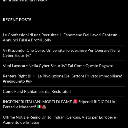
RECENT POSTS
Le Confessioni di una Recruiter: il Fenomeno Dei Lavori Fantasmi,
Annunci Falsi e Profili Jolly
Vi Rispondo: Che Corso Universitario Scegliere Per Operare Nella
Cyber Security?
Vuoi Lavorare Nella Cyber Security? Fai Come Questo Ragazzo
Renters Right Bill – La Rivoluzione Del Settore Privato Immobiliare!
#regnounito #uk
Come Farsi Richiamare dai Reclutatori
INGEGNERI ITALIANI MORTI DI FAME
Stipendi RIDICOLI in
Ferrari e Maserati!
Ultime Notizie Regno Unito: Indiani Cercasi, Visto per Europei e
Aumento delle Tasse