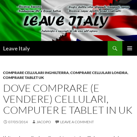
Skip
to
content
Search
Leave Italy
PRIMAR
MENU
COMPRARE CELLULARI INGHILTERRA
,
COMPRARE CELLULARI LONDRA
,
COMPRARE TABLET UK
DOVE COMPRARE (E
VENDERE) CELLULARI,
COMPUTER E TABLET IN UK
07/05/2014
JACOPO
LEAVE A COMMENT