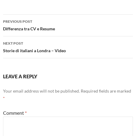
Post
PREVIOUS POST
navigation
Differenza tra CV e Resume
NEXT POST
Storie di italiani a Londra – Video
LEAVE A REPLY
Your email address will not be published.
Required fields are marked
*
Comment
*