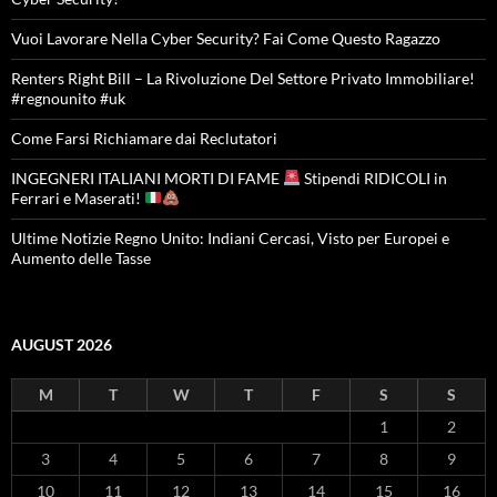
Vuoi Lavorare Nella Cyber Security? Fai Come Questo Ragazzo
Renters Right Bill – La Rivoluzione Del Settore Privato Immobiliare!
#regnounito #uk
Come Farsi Richiamare dai Reclutatori
INGEGNERI ITALIANI MORTI DI FAME
Stipendi RIDICOLI in
Ferrari e Maserati!
Ultime Notizie Regno Unito: Indiani Cercasi, Visto per Europei e
Aumento delle Tasse
AUGUST 2026
M
T
W
T
F
S
S
1
2
3
4
5
6
7
8
9
10
11
12
13
14
15
16