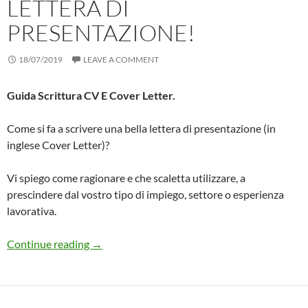
LETTERA DI
PRESENTAZIONE!
18/07/2019
LEAVE A COMMENT
Guida Scrittura CV E Cover Letter.
Come si fa a scrivere una bella lettera di presentazione (in
inglese Cover Letter)?
Vi spiego come ragionare e che scaletta utilizzare, a
prescindere dal vostro tipo di impiego, settore o esperienza
lavorativa.
Guida su come Scrivere una COVER LETTER, o 
Continue reading
→