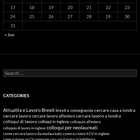
17
18
19
20
21
22
23
24
25
26
27
28
29
30
31
« Jun
Search
for:
CATEGORIES
Attualita e Lavoro
Brexit
cercare casa a londra
brexit e conseguenze
cercare lavoro
cercare lavoro all'estero
cercare lavoro a londra
colloqui di lavoro
colloqui in inglese
colloquio all'estero
colloqui per neolaureati
colloquio di lavoro in inglese
come cercare lavoro da neolaureato
come scrivere il CV in inglese
come scrivere un CV
comprare casa con il mutuo in inghilterra