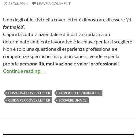
26/03/2014
LEAVE A COMMENT
Uno degli obiettivi della cover letter è dimostrare di essere
“fit
for the job”.
Capire la cultura aziendale e dimostrarsi adatti a un
determinato ambiente lavorativo è la chiave per farsi scegliere!
Non è solo una questione di esperienza professionale e
competenze specifiche, ma più un sapersi vendere per la
propria
personalità
,
motivazione
e
valori
professionali
.
3 consigli per la vostra Cover Letter!
Continue reading
→
COS'È UNA COVER LETTER
COVER LETTER IN INGLESE
GUIDA PER COVER LETTER
SCRIVERE UNA CL