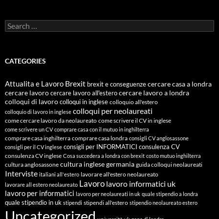
Search
for:
CATEGORIES
Attualita e Lavoro
Brexit
cercare casa a londra
brexit e conseguenze
cercare lavoro
cercare lavoro all'estero
cercare lavoro a londra
colloqui di lavoro
colloqui in inglese
colloquio all'estero
colloqui per neolaureati
colloquio di lavoro in inglese
come cercare lavoro da neolaureato
come scrivere il CV in inglese
come scrivere un CV
comprare casa con il mutuo in inghilterra
comprare casa inghilterra
comprare casa londra
consigli CV anglosassone
consigli per INFORMATICI
consulenza CV
consigli per il CV inglese
consulenza CV inglese
Cosa succedera a londra con brexit
costo mutuo inghilterra
cultura inglese
germania
cultura anglosassone
guida colloqui neolaureati
Interviste
lavorare all'estero neolaureato
italiani all'estero
Lavoro
lavoro informatici uk
lavorare all estero neolaureato
lavoro per informatici
lavoro per neolaureati in uk
quale stipendio a londra
quale stipendio in uk
stipendi all'estero
stipendi
stipendio neolaureato estero
Uncategorized