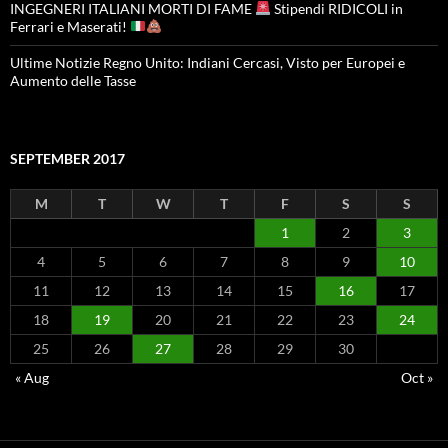
INGEGNERI ITALIANI MORTI DI FAME
Stipendi RIDICOLI in
Ferrari e Maserati!
Ultime Notizie Regno Unito: Indiani Cercasi, Visto per Europei e
Aumento delle Tasse
SEPTEMBER 2017
M
T
W
T
F
S
S
1
2
3
4
5
6
7
8
9
10
11
12
13
14
15
16
17
18
19
20
21
22
23
24
25
26
27
28
29
30
« Aug
Oct »