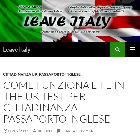
Skip
to
content
Search
Leave Italy
PRIMAR
MENU
CITTADINANZA UK
,
PASSAPORTO INGLESE
COME FUNZIONA LIFE IN
THE UK TEST PER
CITTADINANZA
PASSAPORTO INGLESE
03/09/2017
JACOPO
LEAVE A COMMENT