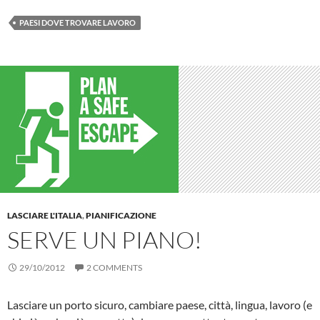
PAESI DOVE TROVARE LAVORO
LASCIARE L'ITALIA
,
PIANIFICAZIONE
SERVE UN PIANO!
29/10/2012
2 COMMENTS
Lasciare un porto sicuro, cambiare paese, città, lingua, lavoro (e