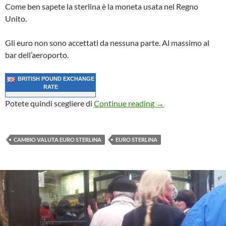
Come ben sapete la sterlina è la moneta usata nel Regno
Unito.
Gli euro non sono accettati da nessuna parte. Al massimo al
bar dell’aeroporto.
BRITISH POUND EXCHANGE
RATE
Cambio Euro Sterlin
Potete quindi scegliere di
Continue reading
→
CAMBIO VALUTA EURO STERLINA
EURO STERLINA