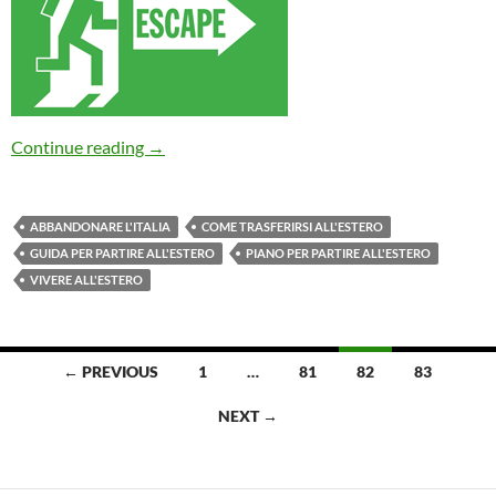
Serve un piano!
Continue reading
→
ABBANDONARE L'ITALIA
COME TRASFERIRSI ALL'ESTERO
GUIDA PER PARTIRE ALL'ESTERO
PIANO PER PARTIRE ALL'ESTERO
VIVERE ALL'ESTERO
Posts
← PREVIOUS
1
…
81
82
83
navigation
NEXT →