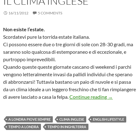
IL CLIMA INGLESE
16/11/2012
5 COMMENTS
Non esiste l’estate.
Scordatevi pure la torrida estate italiana.
Ci possono essere due o tre giorni di sole con 28-30 gradi, ma
saranno solo qualcosa di estemporaneo e di eccezionale, e
purtroppo imprevedibili.
Quando queste queste giornate cascano di weekend i parchi
vengono letteralmente invasi da pallidi individui che sperano
di abbronzarsi! Tuttavia bastano un paio di nuvole e si passa
da un clima ideale a un leggero freschino che ti fan rimpiangere
Il clima inglese
di avere lasciato a casa la felpa.
Continue reading
→
A LONDRA PIOVE SEMPRE
CLIMA INGLESE
ENGLISH LIFESTYLE
TEMPO A LONDRA
TEMPO IN INGHILTERRA