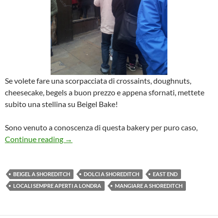
Se volete fare una scorpacciata di crossaints, doughnuts,
cheesecake, begels a buon prezzo e appena sfornati, mettete
subito una stellina su Beigel Bake!
Sono venuto a conoscenza di questa bakery per puro caso,
Beigel Bake – Brick Lane
Continue reading
→
BEIGEL A SHOREDITCH
DOLCI A SHOREDITCH
EAST END
LOCALI SEMPRE APERTI A LONDRA
MANGIARE A SHOREDITCH