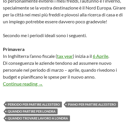
Io personalmente eviterei i mesi freddi, l’autunno e l’inverno,
specialmente se la vostra destinazione è il Nord Europa. Girare
per la città nei mesi più freddi e piovosi alla ricerca di casa e di
un impiego potrebbe essere davvero poco gradevole!
Secondo me i periodi ideali sono i seguenti.
Primavera
In Inghilterra l’anno fiscale (
tax year
) inizia a il
6 Aprile
.
Di conseguenza le aziende tendono ad assumere nuovo
personale nel periodo di marzo – aprile, quando rivedono i
budget e pianificano le spese per il nuovo anno.
Quando partire?
Continue reading
→
PERIODO PER PARTIRE ALL'ESTERO
PIANO PER PARTIRE ALL'ESTERO
QUANDO PARTIRE PER LONDRA
QUANDO TROVARE LAVORO A LONDRA