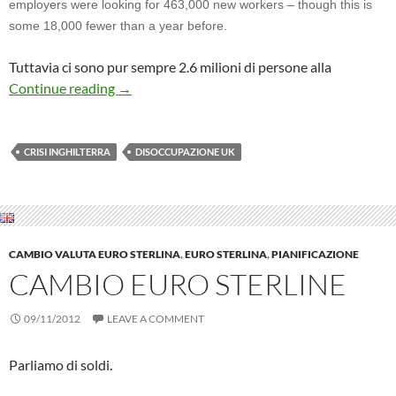
employers were looking for 463,000 new workers – though this is
some 18,000 fewer than a year before.
Tuttavia ci sono pur sempre 2.6 milioni di persone alla
Disoccupazione nel Regno Unito
Continue reading
→
CRISI INGHILTERRA
DISOCCUPAZIONE UK
CAMBIO VALUTA EURO STERLINA
,
EURO STERLINA
,
PIANIFICAZIONE
CAMBIO EURO STERLINE
09/11/2012
LEAVE A COMMENT
Parliamo di soldi.