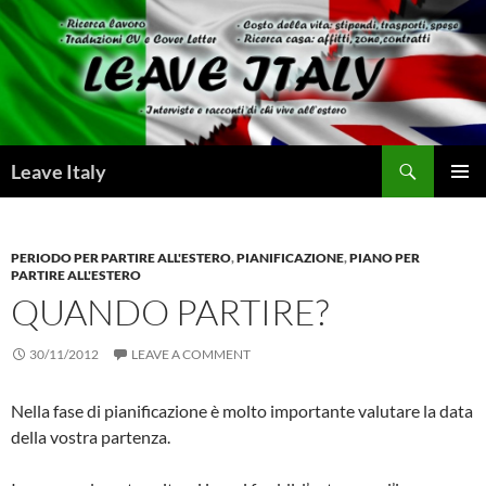
Skip
to
content
Search
Leave Italy
PRIMAR
MENU
PERIODO PER PARTIRE ALL'ESTERO
,
PIANIFICAZIONE
,
PIANO PER
PARTIRE ALL'ESTERO
QUANDO PARTIRE?
30/11/2012
LEAVE A COMMENT
Nella fase di pianificazione è molto importante valutare la data
della vostra partenza.